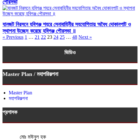
পৌরসভা
যানজট নিরসনে হবিগঞ্জ শহরে সেনাবাহিনীর সহযোগিতায় অবৈধ দোকানপাট ও
স্থাপনা উচ্ছেদ করেছে হবিগঞ্জ পৌরসভা ॥
« Previous
1
…
21
22
23
24
25
…
48
Next »
ভিডিও
Master Plan / মহাপরিকল্পনা
Master Plan
মহাপরিকল্পনা
প্রশাসক
মোঃ মঈনুল হক