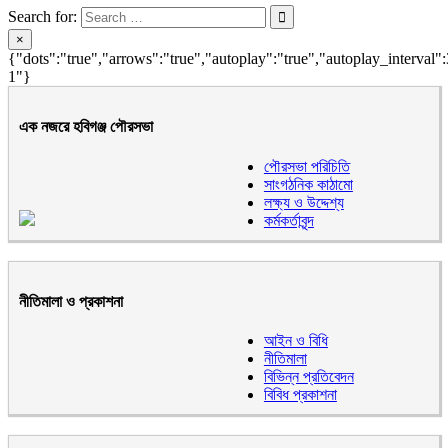
Search for:
×
{"dots":"true","arrows":"true","autoplay":"true","autoplay_interval"
1"}
এক নজরে হবিগঞ্জ পৌরসভা
পৌরসভা পরিচিতি
সাংগঠনিক কাঠামো
লক্ষ্য ও উদ্দেশ্য
কর্মকর্তাবৃন্দ
নীতিমালা ও প্রকাশনা
আইন ও বিধি
নীতিমালা
বিভিন্ন প্রতিবেদন
বিবিধ প্রকাশনা