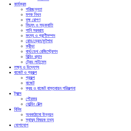
কার্যক্রম
পরিচ্ছন্নতা
মশক নিধন
বৃক্ষ রোপণ
বিদ্যুৎ ও সড়কবাতি
পানি সরবরাহ
মৎস্য ও প্রাণীসম্পদ
রোড/ড্রেন/ফুটপাথ
ক্রীড়া
বার্থ/ডেথ রেজিস্ট্রেশন
বিল্ডিং প্ল্যান
ট্রেড লাইসেন্স
লক্ষ্য ও উদ্যেশ্য
বাজেট ও প্রকল্প
প্রকল্প
বাজেট
ক্রয় ও বাজেট বাস্তবায়ন পরিকল্পনা
ট্যাক্স
পৌরকর
হোল্ডিং টেক্স
বিবিধ
অবকাঠামো উন্নয়ন
স্বাস্ব্য বিষয়ক তথ্য
যোগাযোগ