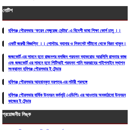
নোটিশ
হবিগঞ্জ পৌরসভার ‘ফরেন লেঙ্গুয়েজ সেন্টার’-এ বিদেশী ভাষা শিক্ষা কোর্স চালু ।।
একটি জরুরী বিজ্ঞপ্তি ।। পোস্টার, ব্যানার ও লিফলেট সাঁটানো থেকে বিরত থাকুন।
জজকোর্ট-এর সামনে হতে রাজনগর মসজিদ পরযন্ত ব্যাকরোড আরসিসি রাস্তার কাজ
এবং জজকোর্ট এর সামনে হতে পিটিআই পরযন্ত পানি সরবরাহের পাইপলাইন স্থাপন
সংক্রান্ত হবিগঞ্জ পৌরসভার ই টেন্ডার
হবিগঞ্জ পৌরসভার আহবানকৃত দরপত্র-এর লটারী প্রসঙ্গে
হবিগঞ্জ পৌরসভার বার্ষিক উন্নয়ন কর্মসূচি (এডিপি) এর আওতায় অবকাঠামো উন্নয়ন
কাজের ই টেন্ডার
প্রয়োজনীয় লিঙ্ক