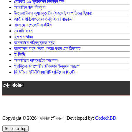
কোভিড-১৯ ভ্যাকসিন নিবন্ধন ফর্ম
অনলাইন জন্ম নিবন্ধন
উত্তরাধিকার ক্যালকুলেটর (সহজেই সম্পত্তির হিসাব)
জাতীয় পরিচয়পত্রের তথ্য হালনাগাদকরন
বাংলাদেশ গেজেট আর্কাইভ
সরকারী ফরম
ইমাম বাতায়ন
অনলাইনে পাঠ্যপুস্তক সমূহ
বাংলাদেশ ফরম-সকল সেবার ফরম এক ঠিকানায়
ই-জিপি
অনলাইনে পাসপোর্টের আবেদন
প্রান্তিক জনগোষ্ঠীর জীবনমান উন্নয়ন প্রকল্প
ডিজিটাল মিউনিসিপ্যালিটি সার্ভিসেস সিস্টেম
তথ্য বাতায়ন
Copyright © 2026 | হবিগঞ্জ পৌরসভা | Developed by:
CodechBD
Scroll to Top