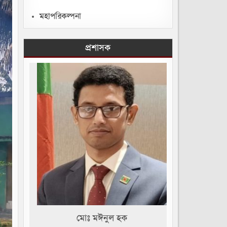
মহাপরিকল্পনা
প্রশাসক
মোঃ মঈনুল হক