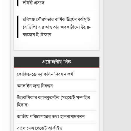
লটারী প্রসঙ্গে
হবিগঞ্জ পৌরসভার বার্ষিক উন্নয়ন কর্মসূচি
(এডিপি) এর আওতায় অবকাঠামো উন্নয়ন
কাজের ই টেন্ডার
প্রয়োজনীয় লিঙ্ক
কোভিড-১৯ ভ্যাকসিন নিবন্ধন ফর্ম
অনলাইন জন্ম নিবন্ধন
উত্তরাধিকার ক্যালকুলেটর (সহজেই সম্পত্তির
হিসাব)
জাতীয় পরিচয়পত্রের তথ্য হালনাগাদকরন
বাংলাদেশ গেজেট আর্কাইভ