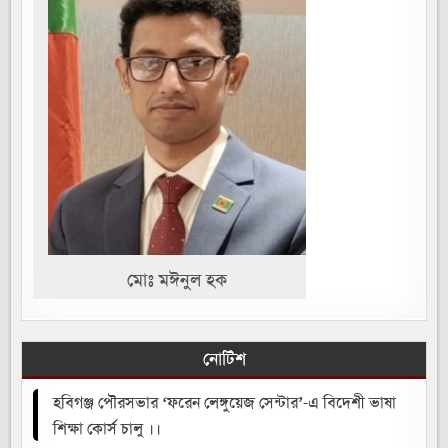
মোঃ মঈনুল হক
নোটিশ
হবিগঞ্জ পৌরসভার ‘ফরেন লেঙ্গুয়েজ সেন্টার’-এ বিদেশী ভাষা
শিক্ষা কোর্স চালু ।।