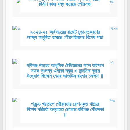
নির্মাণ কাজ বন্ধ করেছে পৌরসভা
২০২৪-২৫ অর্থবছরের বাজেট চুড়ান্তকরণের
লক্ষ্যে অনুষ্ঠিত হয়েছে পৌরপরিষদের বিশেষ সভা
হবিগঞ্জ শহরের আধুনিক ষ্টেডিয়ামের পাশে বাইপাস
সড়ক সংলগ্ন এলাকা সবুজ ও নান্দনিক করার
উদ্যোগ নিচ্ছেন মেয়র আতাউর রহমান সেলিম ॥
প্রচন্ড খরতাপে পৌরসভার রোপনকৃত গাছের
বিশেষ পরিচর্যা অব্যাহত রেখেছে হবিগঞ্জ পৌরসভা
॥