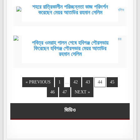
শহরে রাত্রিকালীন পরিচ্ছন্নতা কাজ পরিদর্শন
করেছেন মেয়র আতাউর রহমান সেলিম
পবিত্র ওমরাহ পালন শেষে হবিগঞ্জ পৌরসভায়
ফিরেছেন হবিগঞ্জ পৌরসভার মেয়র আতাউর
রহমান সেলিম
« PREVIOUS
1
…
42
43
44
45
46
47
NEXT »
ভিডিও