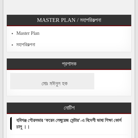
MASTER PLAN / মহাপরিকল্পনা
Master Plan
মহাপরিকল্পনা
প্রশাসক
মোঃ মঈনুল হক
নোটিশ
হবিগঞ্জ পৌরসভার ‘ফরেন লেঙ্গুয়েজ সেন্টার’-এ বিদেশী ভাষা শিক্ষা কোর্স
চালু ।।