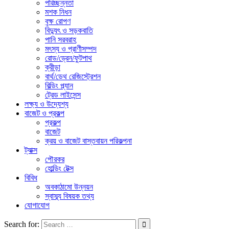
পরিচ্ছন্নতা
মশক নিধন
বৃক্ষ রোপণ
বিদ্যুৎ ও সড়কবাতি
পানি সরবরাহ
মৎস্য ও প্রাণীসম্পদ
রোড/ড্রেন/ফুটপাথ
ক্রীড়া
বার্থ/ডেথ রেজিস্ট্রেশন
বিল্ডিং প্ল্যান
ট্রেড লাইসেন্স
লক্ষ্য ও উদ্যেশ্য
বাজেট ও প্রকল্প
প্রকল্প
বাজেট
ক্রয় ও বাজেট বাস্তবায়ন পরিকল্পনা
ট্যাক্স
পৌরকর
হোল্ডিং টেক্স
বিবিধ
অবকাঠামো উন্নয়ন
স্বাস্ব্য বিষয়ক তথ্য
যোগাযোগ
Search for: