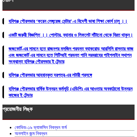
হবিগঞ্জ পৌরসভার ‘ফরেন লেঙ্গুয়েজ সেন্টার’-এ বিদেশী ভাষা শিক্ষা কোর্স চালু ।।
একটি জরুরী বিজ্ঞপ্তি ।। পোস্টার, ব্যানার ও লিফলেট সাঁটানো থেকে বিরত থাকুন।
জজকোর্ট-এর সামনে হতে রাজনগর মসজিদ পরযন্ত ব্যাকরোড আরসিসি রাস্তার কাজ
এবং জজকোর্ট এর সামনে হতে পিটিআই পরযন্ত পানি সরবরাহের পাইপলাইন স্থাপন
সংক্রান্ত হবিগঞ্জ পৌরসভার ই টেন্ডার
হবিগঞ্জ পৌরসভার আহবানকৃত দরপত্র-এর লটারী প্রসঙ্গে
হবিগঞ্জ পৌরসভার বার্ষিক উন্নয়ন কর্মসূচি (এডিপি) এর আওতায় অবকাঠামো উন্নয়ন
কাজের ই টেন্ডার
প্রয়োজনীয় লিঙ্ক
কোভিড-১৯ ভ্যাকসিন নিবন্ধন ফর্ম
অনলাইন জন্ম নিবন্ধন