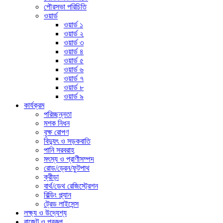
পৌরসভা পরিচিতি
ওয়ার্ড
ওয়ার্ড ১
ওয়ার্ড ২
ওয়ার্ড ৩
ওয়ার্ড ৪
ওয়ার্ড ৫
ওয়ার্ড ৬
ওয়ার্ড ৭
ওয়ার্ড ৮
ওয়ার্ড ৯
কার্যক্রম
পরিচ্ছন্নতা
মশক নিধন
বৃক্ষ রোপণ
বিদ্যুৎ ও সড়কবাতি
পানি সরবরাহ
মৎস্য ও প্রাণীসম্পদ
রোড/ড্রেন/ফুটপাথ
ক্রীড়া
বার্থ/ডেথ রেজিস্ট্রেশন
বিল্ডিং প্ল্যান
ট্রেড লাইসেন্স
লক্ষ্য ও উদ্যেশ্য
বাজেট ও প্রকল্প