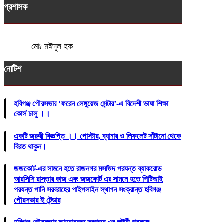
প্রশাসক
মোঃ মঈনুল হক
নোটিশ
হবিগঞ্জ পৌরসভার ‘ফরেন লেঙ্গুয়েজ সেন্টার’-এ বিদেশী ভাষা শিক্ষা
কোর্স চালু ।।
একটি জরুরী বিজ্ঞপ্তি ।। পোস্টার, ব্যানার ও লিফলেট সাঁটানো থেকে
বিরত থাকুন।
জজকোর্ট-এর সামনে হতে রাজনগর মসজিদ পরযন্ত ব্যাকরোড
আরসিসি রাস্তার কাজ এবং জজকোর্ট এর সামনে হতে পিটিআই
পরযন্ত পানি সরবরাহের পাইপলাইন স্থাপন সংক্রান্ত হবিগঞ্জ
পৌরসভার ই টেন্ডার
হবিগঞ্জ পৌরসভার আহবানকৃত দরপত্র-এর লটারী প্রসঙ্গে