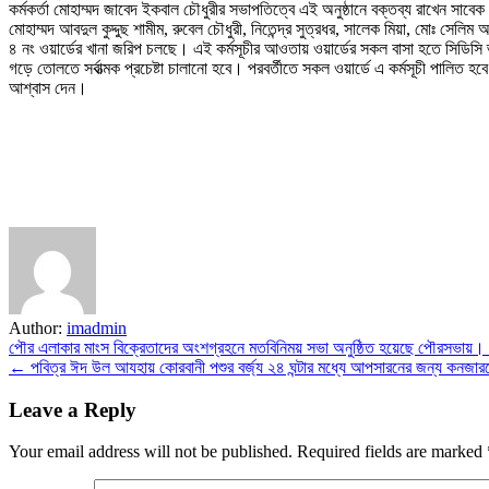
কর্মকর্তা মোহাম্মদ জাবেদ ইকবাল চৌধুরীর সভাপতিত্বে এই অনুষ্ঠানে বক্তব্য রাখেন সাবে
মোহাম্মদ আবদুল কুদ্দুছ শামীম, রুবেল চৌধুরী, নিতেন্দ্র সুত্রধর, সালেক মিয়া, মোঃ সেলিম 
৪ নং ওয়ার্ডের খানা জরিপ চলছে। এই কর্মসূচীর আওতায় ওয়ার্ডের সকল বাসা হতে সিডিসি ভ্
গড়ে তোলতে সর্বাত্মক প্রচেষ্টা চালানো হবে। পরবর্তীতে সকল ওয়ার্ডে এ কর্মসূচী পালিত 
আশ্বাস দেন।
Author:
imadmin
Post
পৌর এলাকার মাংস বিক্রেতাদের অংশগ্রহনে মতবিনিময় সভা অনুষ্ঠিত হয়েছে পৌরসভায়
← পবিত্র ঈদ উল আযহায় কোরবানী পশুর বর্জ্য ২৪ ঘন্টার মধ্যে আপসারনের জন্য কনজার
navigation
Leave a Reply
Your email address will not be published.
Required fields are marked