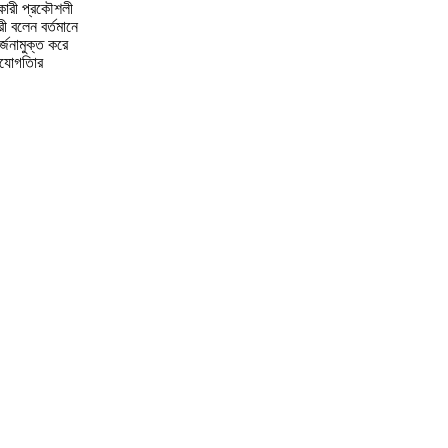
হকারী প্রকৌশলী
রী বলেন বর্তমানে
্জনামুক্ত করে
হযোগতিার