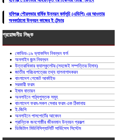
হবিগঞ্জ পৌরসভার বার্ষিক উন্নয়ন কর্মসূচি (এডিপি) এর আওতায়
অবকাঠামো উন্নয়ন কাজের ই টেন্ডার
প্রয়োজনীয় লিঙ্ক
কোভিড-১৯ ভ্যাকসিন নিবন্ধন ফর্ম
অনলাইন জন্ম নিবন্ধন
উত্তরাধিকার ক্যালকুলেটর (সহজেই সম্পত্তির হিসাব)
জাতীয় পরিচয়পত্রের তথ্য হালনাগাদকরন
বাংলাদেশ গেজেট আর্কাইভ
সরকারী ফরম
ইমাম বাতায়ন
অনলাইনে পাঠ্যপুস্তক সমূহ
বাংলাদেশ ফরম-সকল সেবার ফরম এক ঠিকানায়
ই-জিপি
অনলাইনে পাসপোর্টের আবেদন
প্রান্তিক জনগোষ্ঠীর জীবনমান উন্নয়ন প্রকল্প
ডিজিটাল মিউনিসিপ্যালিটি সার্ভিসেস সিস্টেম