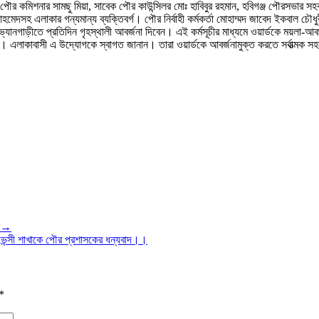
ক পৌর কমিশনার সামছু মিয়া, সাবেক পৌর কাউন্সিলর মোঃ হাবিবুর রহমান, হবিগঞ্জ পৌরসভার স
আহমেদসহ এলাকার গন্যমান্য ব্যক্তিবর্গ। পৌর নির্বাহী কর্মকর্তা মোহাম্মদ জাবেদ ইকবাল চৌধু
যানগাড়ীতে প্রতিদিন গৃহস্থালী আবর্জনা দিবেন। এই কর্মসূচীর মাধ্যমে ওয়ার্ডকে ময়লা-আবর
হবে। এলাকাবাসী এ উদ্যোগকে স্বাগত জানান। তারা ওয়ার্ডকে আবর্জনামুক্ত করতে সর্বাত্মক স
। →
ভেন্সী শাখাকে পৌর প্রশাসকের ধন্যবাদ।।
*