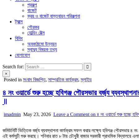
প্রকল্প
বাজেট
ক্রয় ও বাজেট বাস্তবায়ন পরিকল্পনা
ট্যাক্স
পৌরকর
হোল্ডিং টেক্স
বিবিধ
অবকাঠামো উন্নয়ন
স্বাস্ব্য বিষয়ক তথ্য
যোগাযোগ
Search for:
×
Posted in
সংবাদ বিজ্ঞপ্তি
,
সাম্প্রতিক কার্যক্রম
,
স্লাইড
৪ নং ওয়ার্ডে শুরু হচ্ছে হবিগঞ্জ পৌরসভার বর্জ্য ব্যবস্
॥
imadmin
May 23, 2026
Leave a Comment
on ৪ নং ওয়ার্ডে শুরু হচ্ছে হব
কমিউনিটি ভিত্তিক বর্জ্য ব্যবস্থাপনা কার্যক্রম সফল করার লক্ষ্যে হবিগঞ্জ পৌরসভার ৪ নং
এই কর্মসূচী শুরু করছে। শনিবার রাত ৮ টায় চৌধুরী বাজার সরকারী প্রাথমিক বিদ্যালয়ে