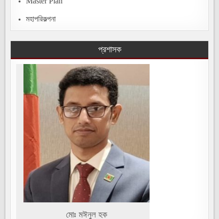
Master Plan
মহাপরিকল্পনা
প্রশাসক
মোঃ মঈনুল হক