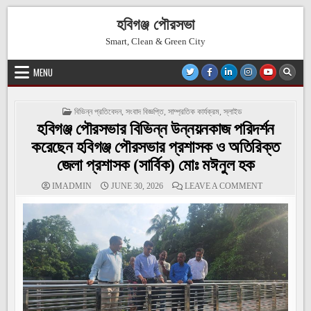
Skip
হবিগঞ্জ পৌরসভা
to
content
Smart, Clean & Green City
MENU
POSTED
বিভিন্ন প্রতিবেদন
,
সংবাদ বিজ্ঞপ্তি
,
সাম্প্রতিক কার্যক্রম
,
স্লাইড
IN
হবিগঞ্জ পৌরসভার বিভিন্ন উন্নয়নকাজ পরিদর্শন
করেছেন হবিগঞ্জ পৌরসভার প্রশাসক ও অতিরিক্ত
জেলা প্রশাসক (সার্বিক) মোঃ মঈনুল হক
ON
IMADMIN
JUNE 30, 2026
LEAVE A COMMENT
হবিগঞ্জ
পৌরসভার
বিভিন্ন
উন্নয়নকাজ
পরিদর্শন
করেছেন
হবিগঞ্জ
পৌরসভার
প্রশাসক
ও
অতিরিক্ত
জেলা
প্রশাসক
(সার্বিক)
মোঃ