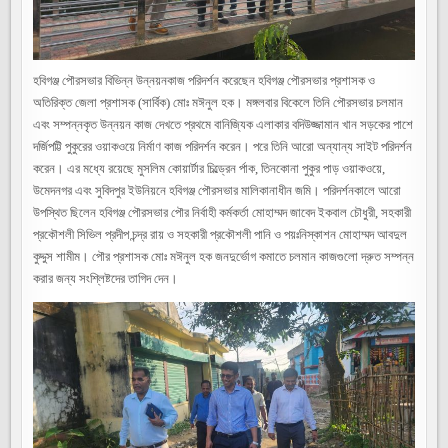
মঈনুল
হক
হবিগঞ্জ পৌরসভার বিভিন্ন উন্নয়নকাজ পরিদর্শন করেছেন হবিগঞ্জ পৌরসভার প্রশাসক ও
অতিরিক্ত জেলা প্রশাসক (সার্বিক) মোঃ মঈনুল হক। মঙ্গলবার বিকেলে তিনি পৌরসভার চলমান
এবং সম্পন্নকৃত উন্নয়ন কাজ দেখতে প্রথমে বানিজ্যিক এলাকার বদিউজ্জামান খান সড়কের পাশে
দর্জিপট্টি পুকুরের ওয়াকওয়ে নির্মাণ কাজ পরিদর্শন করেন। পরে তিনি আরো অন্যান্য সাইট পরিদর্শন
করেন। এর মধ্যে রয়েছে মুসলিম কোয়ার্টার চিল্ড্রেন র্পাক, তিনকোনা পুকুর পাড় ওয়াকওয়ে,
উমেদনগর এবং সুবিদপুর ইউনিয়নে হবিগঞ্জ পৌরসভার মালিকানাধীন জমি। পরিদর্শনকালে আরো
উপস্থিত ছিলেন হবিগঞ্জ পৌরসভার পৌর নির্বাহী কর্মকর্তা মোহাম্মদ জাবেদ ইকবাল চৌধুরী, সহকারী
প্রকৌশলী সিভিল প্রদীপ চন্দ্র রায় ও সহকারী প্রকৌশলী পানি ও পয়ঃনিস্কাশন মোহাম্মদ আবদুল
কুদ্দুস শামীম। পৌর প্রশাসক মোঃ মঈনুল হক জনদুর্ভোগ কমাতে চলমান কাজগুলো দ্রুত সম্পন্ন
করার জন্য সংশ্লিষ্টদের তাগিদ দেন।