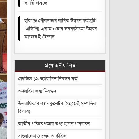
লটারী প্রসঙ্গে
হবিগঞ্জ পৌরসভার বার্ষিক উন্নয়ন কর্মসূচি
(এডিপি) এর আওতায় অবকাঠামো উন্নয়ন
কাজের ই টেন্ডার
প্রয়োজনীয় লিঙ্ক
কোভিড-১৯ ভ্যাকসিন নিবন্ধন ফর্ম
অনলাইন জন্ম নিবন্ধন
উত্তরাধিকার ক্যালকুলেটর (সহজেই সম্পত্তির
হিসাব)
জাতীয় পরিচয়পত্রের তথ্য হালনাগাদকরন
বাংলাদেশ গেজেট আর্কাইভ