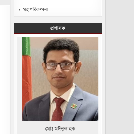
মহাপরিকল্পনা
প্রশাসক
মোঃ মঈনুল হক