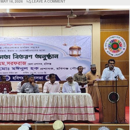
ON
MAY 16, 2026
LEAVE A COMMENT
হবিগঞ্জ
পৌর
এলাকার
৮৩টি
মসজিদের
খতিব,
ইমাম
ও
মুয়াজ্জিনদের
সম্মানী
ভাতা
প্রদান।।