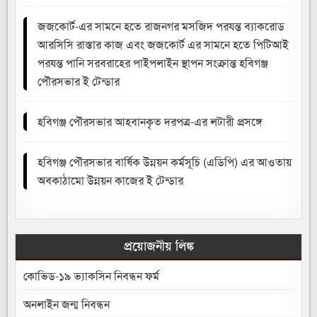
জজকোর্ট-এর সামনে হতে রাজনগর মসজিদ পরযন্ত ব্যাকরোড
আরসিসি রাস্তার কাজ এবং জজকোর্ট এর সামনে হতে পিটিআই
পরযন্ত পানি সরবরাহের পাইপলাইন স্থাপন সংক্রান্ত হবিগঞ্জ
পৌরসভার ই টেন্ডার
হবিগঞ্জ পৌরসভার আহবানকৃত দরপত্র-এর লটারী প্রসঙ্গে
হবিগঞ্জ পৌরসভার বার্ষিক উন্নয়ন কর্মসূচি (এডিপি) এর আওতায়
অবকাঠামো উন্নয়ন কাজের ই টেন্ডার
প্রয়োজনীয় লিঙ্ক
কোভিড-১৯ ভ্যাকসিন নিবন্ধন ফর্ম
অনলাইন জন্ম নিবন্ধন