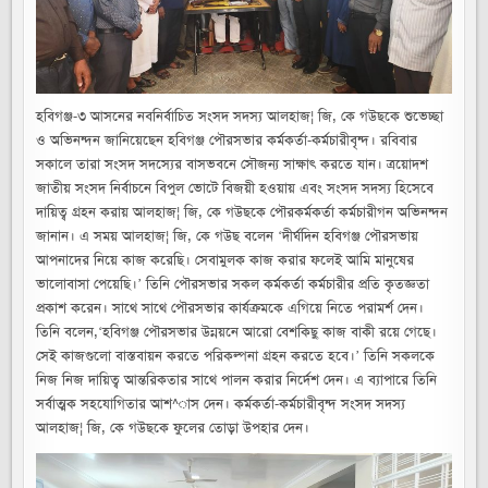
হবিগঞ্জ
পৌরসভার
কর্মকর্তা-
কর্মচারীবৃন্দ
হবিগঞ্জ-৩ আসনের নবনির্বাচিত সংসদ সদস্য আলহাজ¦ জি, কে গউছকে শুভেচ্ছা
ও অভিনন্দন জানিয়েছেন হবিগঞ্জ পৌরসভার কর্মকর্তা-কর্মচারীবৃন্দ। রবিবার
সকালে তারা সংসদ সদস্যের বাসভবনে সৌজন্য সাক্ষাৎ করতে যান। ত্রয়োদশ
জাতীয় সংসদ নির্বাচনে বিপুল ভোটে বিজয়ী হওয়ায় এবং সংসদ সদস্য হিসেবে
দায়িত্ব গ্রহন করায় আলহাজ¦ জি, কে গউছকে পৌরকর্মকর্তা কর্মচারীগন অভিনন্দন
জানান। এ সময় আলহাজ¦ জি, কে গউছ বলেন ‘দীর্ঘদিন হবিগঞ্জ পৌরসভায়
আপনাদের নিয়ে কাজ করেছি। সেবামুলক কাজ করার ফলেই আমি মানুষের
ভালোবাসা পেয়েছি।’ তিনি পৌরসভার সকল কর্মকর্তা কর্মচারীর প্রতি কৃতজ্ঞতা
প্রকাশ করেন। সাথে সাথে পৌরসভার কার্যক্রমকে এগিয়ে নিতে পরামর্শ দেন।
তিনি বলেন,‘হবিগঞ্জ পৌরসভার উন্নয়নে আরো বেশকিছু কাজ বাকী রয়ে গেছে।
সেই কাজগুলো বাস্তবায়ন করতে পরিকল্পনা গ্রহন করতে হবে।’ তিনি সকলকে
নিজ নিজ দায়িত্ব আন্তরিকতার সাথে পালন করার নির্দেশ দেন। এ ব্যাপারে তিনি
সর্বাত্মক সহযোগিতার আশ^াস দেন। কর্মকর্তা-কর্মচারীবৃন্দ সংসদ সদস্য
আলহাজ¦ জি, কে গউছকে ফুলের তোড়া উপহার দেন।