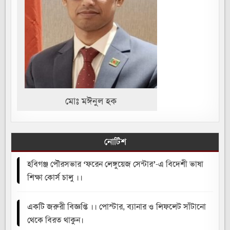
মোঃ মঈনুল হক
নোটিশ
হবিগঞ্জ পৌরসভার ‘ফরেন লেঙ্গুয়েজ সেন্টার’-এ বিদেশী ভাষা
শিক্ষা কোর্স চালু ।।
একটি জরুরী বিজ্ঞপ্তি ।। পোস্টার, ব্যানার ও লিফলেট সাঁটানো
থেকে বিরত থাকুন।