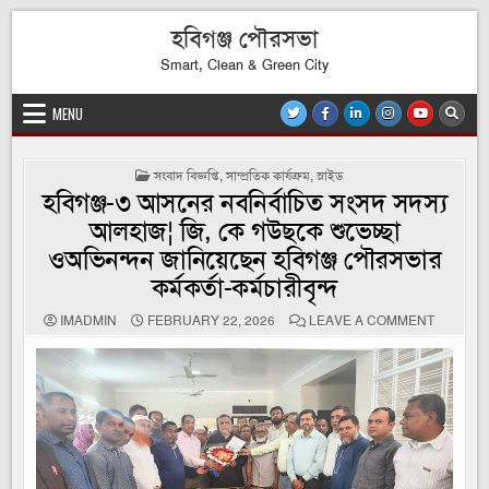
Skip
হবিগঞ্জ পৌরসভা
to
content
Smart, Clean & Green City
MENU
POSTED
সংবাদ বিজ্ঞপ্তি
,
সাম্প্রতিক কার্যক্রম
,
স্লাইড
IN
হবিগঞ্জ-৩ আসনের নবনির্বাচিত সংসদ সদস্য
আলহাজ¦ জি, কে গউছকে শুভেচ্ছা
ওঅভিনন্দন জানিয়েছেন হবিগঞ্জ পৌরসভার
কর্মকর্তা-কর্মচারীবৃন্দ
ON
IMADMIN
FEBRUARY 22, 2026
LEAVE A COMMENT
হবিগঞ্জ-৩
আসনের
নবনির্বাচিত
সংসদ
সদস্য
আলহাজ¦
জি,
কে
গউছকে
শুভেচ্ছা
ওঅভিনন্দন
জানিয়েছেন