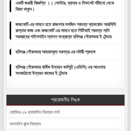
একটি জরুরী বিজ্ঞপ্তি ।। পোস্টার, ব্যানার ও লিফলেট সাঁটানো থেকে
বিরত থাকুন।
জজকোর্ট-এর সামনে হতে রাজনগর মসজিদ পরযন্ত ব্যাকরোড আরসিসি
রাস্তার কাজ এবং জজকোর্ট এর সামনে হতে পিটিআই পরযন্ত পানি
সরবরাহের পাইপলাইন স্থাপন সংক্রান্ত হবিগঞ্জ পৌরসভার ই টেন্ডার
হবিগঞ্জ পৌরসভার আহবানকৃত দরপত্র-এর লটারী প্রসঙ্গে
হবিগঞ্জ পৌরসভার বার্ষিক উন্নয়ন কর্মসূচি (এডিপি) এর আওতায়
অবকাঠামো উন্নয়ন কাজের ই টেন্ডার
প্রয়োজনীয় লিঙ্ক
কোভিড-১৯ ভ্যাকসিন নিবন্ধন ফর্ম
অনলাইন জন্ম নিবন্ধন