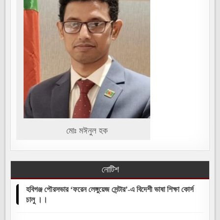
মোঃ মঈনুল হক
নোটিশ
হবিগঞ্জ পৌরসভার ‘ফরেন লেঙ্গুয়েজ সেন্টার’-এ বিদেশী ভাষা শিক্ষা কোর্স
চালু ।।