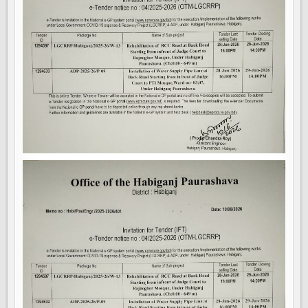
কাজ
এবং
জজকোর্ট
এর
সামনে
হতে
পিটিআই
পরযন্ত
পানি
সরবরাহের
পাইপলাইন
স্থাপন
সংক্রান্ত
হবিগঞ্জ
পৌরসভার
ই
টেন্ডার