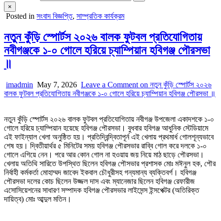
×
Posted in
সংবাদ বিজ্ঞপ্তি
,
সাম্প্রতিক কার্যক্রম
নতুন কুঁড়ি স্পোর্টস ২০২৬ বালক ফুটবল প্রতিযোগিতায়
নবীগঞ্জকে ১-০ গোলে হরিয়ে চ্যাম্পিয়ান হবিগঞ্জ পৌরসভা
॥
imadmin
May 7, 2026
Leave a Comment
on নতুন কুঁড়ি স্পোর্টস ২০২৬
বালক ফুটবল প্রতিযোগিতায় নবীগঞ্জকে ১-০ গোলে হরিয়ে চ্যাম্পিয়ান হবিগঞ্জ পৌরসভা ॥
নতুন কুঁড়ি স্পোর্টস ২০২৬ বালক ফুটবল প্রতিযোগিতায় নবীগঞ্জ উপজেলা একাদশকে ১-০
গোলে হরিয়ে চ্যাম্পিয়ান হয়েছে হবিগঞ্জ পৌরসভা। বুধবার হবিগঞ্জ আধুনিক স্টেডিয়ামে
এই ফাইন্যাল খেলা অনুষ্ঠিত হয়। প্রতিদ্বিন্দ্বিতাপূর্ন এই খেলায় প্রথমার্ধ গোলশূন্যভাবে
শেষ হয়। দ্বিতীয়ার্থর ৫ মিনিটের সময় হবিগঞ্জ পৌরসভার রাব্বি গোল করে দলকে ১-০
গোলে এগিয়ে নেন। পরে আর কোন গোল না হওয়ায় জয় নিয়ে মাঠ ছাড়ে পৌরসভা।
খেলায় অতিথি সারিতে উপস্থিত ছিলেন হবিগঞ্জ পৌসভার প্রশাসক মোঃ মঈনুল হক, পৌর
নির্বাহী কর্মকর্তা মোহাম্মদ জাবেদ ইকবাল চৌধুরীসহ গন্যমান্য ব্যক্তিবর্গ। হবিগঞ্জ
পৌরসভা দলের কোচ ছিলেন উজ্জল দাস এবং ম্যানেজার ছিলেন হবিগঞ্জ রেফারীজ
এসোসিয়েশনের সাধারণ সম্পাদক হবিগঞ্জ পৌরসভার লাইসেন্স ইন্সপেক্টর (অতিরিক্ত
দায়িত্ব) মোঃ আব্দুল মতিন।