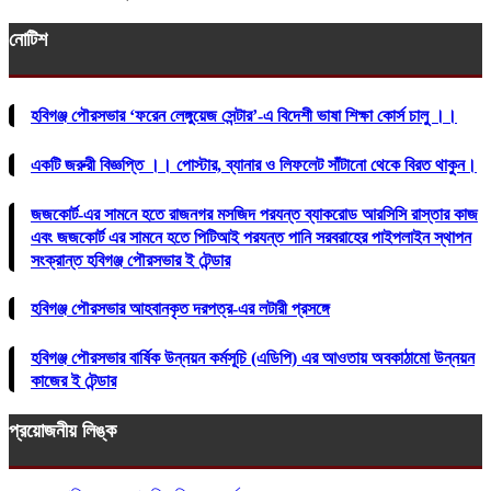
নোটিশ
হবিগঞ্জ পৌরসভার ‘ফরেন লেঙ্গুয়েজ সেন্টার’-এ বিদেশী ভাষা শিক্ষা কোর্স চালু ।।
একটি জরুরী বিজ্ঞপ্তি ।। পোস্টার, ব্যানার ও লিফলেট সাঁটানো থেকে বিরত থাকুন।
জজকোর্ট-এর সামনে হতে রাজনগর মসজিদ পরযন্ত ব্যাকরোড আরসিসি রাস্তার কাজ
এবং জজকোর্ট এর সামনে হতে পিটিআই পরযন্ত পানি সরবরাহের পাইপলাইন স্থাপন
সংক্রান্ত হবিগঞ্জ পৌরসভার ই টেন্ডার
হবিগঞ্জ পৌরসভার আহবানকৃত দরপত্র-এর লটারী প্রসঙ্গে
হবিগঞ্জ পৌরসভার বার্ষিক উন্নয়ন কর্মসূচি (এডিপি) এর আওতায় অবকাঠামো উন্নয়ন
কাজের ই টেন্ডার
প্রয়োজনীয় লিঙ্ক