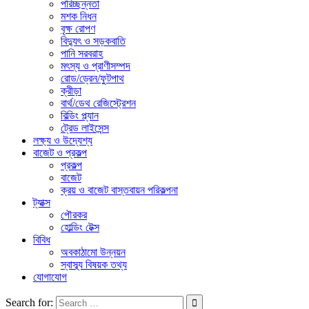
পরিচ্ছন্নতা
মশক নিধন
বৃক্ষ রোপণ
বিদ্যুৎ ও সড়কবাতি
পানি সরবরাহ
মৎস্য ও প্রাণীসম্পদ
রোড/ড্রেন/ফুটপাথ
ক্রীড়া
বার্থ/ডেথ রেজিস্ট্রেশন
বিল্ডিং প্ল্যান
ট্রেড লাইসেন্স
লক্ষ্য ও উদ্যেশ্য
বাজেট ও প্রকল্প
প্রকল্প
বাজেট
ক্রয় ও বাজেট বাস্তবায়ন পরিকল্পনা
ট্যাক্স
পৌরকর
হোল্ডিং টেক্স
বিবিধ
অবকাঠামো উন্নয়ন
স্বাস্ব্য বিষয়ক তথ্য
যোগাযোগ
Search for: