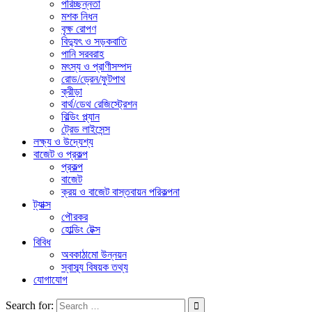
পরিচ্ছন্নতা
মশক নিধন
বৃক্ষ রোপণ
বিদ্যুৎ ও সড়কবাতি
পানি সরবরাহ
মৎস্য ও প্রাণীসম্পদ
রোড/ড্রেন/ফুটপাথ
ক্রীড়া
বার্থ/ডেথ রেজিস্ট্রেশন
বিল্ডিং প্ল্যান
ট্রেড লাইসেন্স
লক্ষ্য ও উদ্যেশ্য
বাজেট ও প্রকল্প
প্রকল্প
বাজেট
ক্রয় ও বাজেট বাস্তবায়ন পরিকল্পনা
ট্যাক্স
পৌরকর
হোল্ডিং টেক্স
বিবিধ
অবকাঠামো উন্নয়ন
স্বাস্ব্য বিষয়ক তথ্য
যোগাযোগ
Search for: