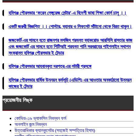
হবিগঞ্জ পৌরসভার ‘ফরেন লেঙ্গুয়েজ সেন্টার’-এ বিদেশী ভাষা শিক্ষা কোর্স চালু ।।
একটি জরুরী বিজ্ঞপ্তি ।। পোস্টার, ব্যানার ও লিফলেট সাঁটানো থেকে বিরত থাকুন।
জজকোর্ট-এর সামনে হতে রাজনগর মসজিদ পরযন্ত ব্যাকরোড আরসিসি রাস্তার কাজ
এবং জজকোর্ট এর সামনে হতে পিটিআই পরযন্ত পানি সরবরাহের পাইপলাইন স্থাপন
সংক্রান্ত হবিগঞ্জ পৌরসভার ই টেন্ডার
হবিগঞ্জ পৌরসভার আহবানকৃত দরপত্র-এর লটারী প্রসঙ্গে
হবিগঞ্জ পৌরসভার বার্ষিক উন্নয়ন কর্মসূচি (এডিপি) এর আওতায় অবকাঠামো উন্নয়ন
কাজের ই টেন্ডার
প্রয়োজনীয় লিঙ্ক
কোভিড-১৯ ভ্যাকসিন নিবন্ধন ফর্ম
অনলাইন জন্ম নিবন্ধন
উত্তরাধিকার ক্যালকুলেটর (সহজেই সম্পত্তির হিসাব)