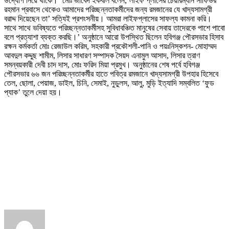
উদ্যোগ নিয়ে থাকে।’ মোঃ জাবেদ ইকবাল বলেন,‘লাইফ প্লাসের চেয়ারম্যান সাফিউর
রহমান প্রবাসে থেকেও আমাদের পরিচ্ছন্নতাকর্মীদের জন্য রমজানের যে খাদ্যসামগ্রী
বরাদ্দ দিয়েছেন তা’ সত্যিই প্রশংসনীয়। আমরা লাইফপ্লাসের সাফল্য কামনা করি।
সাথে সাথে ভবিষ্যতে পরিচ্ছন্নতাকর্মীসহ সুবিধাবঞ্চিত মানুষের সেবায় তাদেরকে পাশে পাবো
বলে প্রত্যাশা ব্যক্ত করছি।’ অনুষ্ঠানে আরো উপস্থিত ছিলেন হবিগঞ্জ পৌরসভার হিসাব
রক্ষন কর্মকর্তা মোঃ রেজাউল করিম, সহকারী প্রকৌশলী-পানি ও পয়ঃনিস্কশন- মোহাম্মদ
আবদুল কদ্দুছ শামীম, লিসার সাধারণ সম্পাদক সৈয়দ এনামুল আসাদ, লিসার ত্রাণ
সমন্বয়কারী দেবী চাদ দাস, মোঃ ফরিদ মিয়া প্রমুখ। অনুষ্ঠানের শেষ পর্বে হবিগঞ্জ
পৌরসভার ৬৬ জন পরিচ্ছন্নতাকর্মীর হাতে পবিত্র রমজানে খাদ্যসামগ্রী উপহার হিসেবে
তেল, ছোলা, পেয়াজ, ডাইল, চিনি, সেমাই, নুডুলস, আলু, মুড়ি ইত্যাদি সম্বলিত ‘ফুড
প্যাক’ তুলে দেয়া হয়।