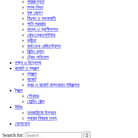
পরিচ্ছন্নতা
মশক নিধন
বৃক্ষ রোপণ
বিদ্যুৎ ও সড়কবাতি
পানি সরবরাহ
মৎস্য ও প্রাণীসম্পদ
রোড/ড্রেন/ফুটপাথ
ক্রীড়া
বার্থ/ডেথ রেজিস্ট্রেশন
বিল্ডিং প্ল্যান
ট্রেড লাইসেন্স
লক্ষ্য ও উদ্যেশ্য
বাজেট ও প্রকল্প
প্রকল্প
বাজেট
ক্রয় ও বাজেট বাস্তবায়ন পরিকল্পনা
ট্যাক্স
পৌরকর
হোল্ডিং টেক্স
বিবিধ
অবকাঠামো উন্নয়ন
স্বাস্ব্য বিষয়ক তথ্য
যোগাযোগ
Search for: