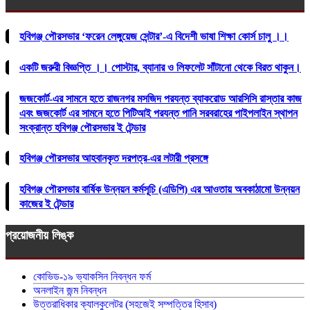
হবিগঞ্জ পৌরসভার ‘ফরেন লেঙ্গুয়েজ সেন্টার’-এ বিদেশী ভাষা শিক্ষা কোর্স চালু ।।
একটি জরুরী বিজ্ঞপ্তি ।। পোস্টার, ব্যানার ও লিফলেট সাঁটানো থেকে বিরত থাকুন।
জজকোর্ট-এর সামনে হতে রাজনগর মসজিদ পরযন্ত ব্যাকরোড আরসিসি রাস্তার কাজ
এবং জজকোর্ট এর সামনে হতে পিটিআই পরযন্ত পানি সরবরাহের পাইপলাইন স্থাপন
সংক্রান্ত হবিগঞ্জ পৌরসভার ই টেন্ডার
হবিগঞ্জ পৌরসভার আহবানকৃত দরপত্র-এর লটারী প্রসঙ্গে
হবিগঞ্জ পৌরসভার বার্ষিক উন্নয়ন কর্মসূচি (এডিপি) এর আওতায় অবকাঠামো উন্নয়ন
কাজের ই টেন্ডার
প্রয়োজনীয় লিঙ্ক
কোভিড-১৯ ভ্যাকসিন নিবন্ধন ফর্ম
অনলাইন জন্ম নিবন্ধন
উত্তরাধিকার ক্যালকুলেটর (সহজেই সম্পত্তির হিসাব)