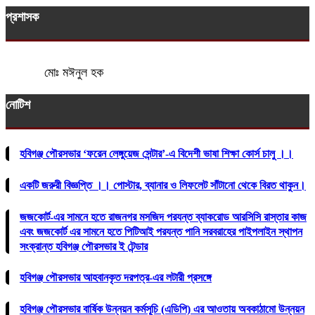
প্রশাসক
মোঃ মঈনুল হক
নোটিশ
হবিগঞ্জ পৌরসভার ‘ফরেন লেঙ্গুয়েজ সেন্টার’-এ বিদেশী ভাষা শিক্ষা কোর্স চালু ।।
একটি জরুরী বিজ্ঞপ্তি ।। পোস্টার, ব্যানার ও লিফলেট সাঁটানো থেকে বিরত থাকুন।
জজকোর্ট-এর সামনে হতে রাজনগর মসজিদ পরযন্ত ব্যাকরোড আরসিসি রাস্তার কাজ
এবং জজকোর্ট এর সামনে হতে পিটিআই পরযন্ত পানি সরবরাহের পাইপলাইন স্থাপন
সংক্রান্ত হবিগঞ্জ পৌরসভার ই টেন্ডার
হবিগঞ্জ পৌরসভার আহবানকৃত দরপত্র-এর লটারী প্রসঙ্গে
হবিগঞ্জ পৌরসভার বার্ষিক উন্নয়ন কর্মসূচি (এডিপি) এর আওতায় অবকাঠামো উন্নয়ন