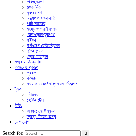
পরিচ্ছন্নতা
মশক নিধন
বৃক্ষ রোপণ
বিদ্যুৎ ও সড়কবাতি
পানি সরবরাহ
মৎস্য ও প্রাণীসম্পদ
রোড/ড্রেন/ফুটপাথ
ক্রীড়া
বার্থ/ডেথ রেজিস্ট্রেশন
বিল্ডিং প্ল্যান
ট্রেড লাইসেন্স
লক্ষ্য ও উদ্যেশ্য
বাজেট ও প্রকল্প
প্রকল্প
বাজেট
ক্রয় ও বাজেট বাস্তবায়ন পরিকল্পনা
ট্যাক্স
পৌরকর
হোল্ডিং টেক্স
বিবিধ
অবকাঠামো উন্নয়ন
স্বাস্ব্য বিষয়ক তথ্য
যোগাযোগ
Search for: