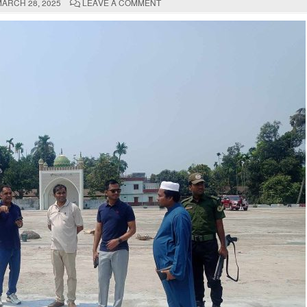
ON
ARCH 28, 2025
LEAVE A COMMENT
আসন্ন
পবিত্র
ঈদ
উল
ফিতরকে
সামনে
রেখে
হবিগঞ্জ
পৌরসভা
প্রস্তুতিমুলক
কার্যক্রম