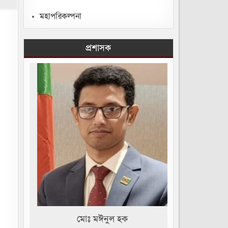
মহাপরিকল্পনা
প্রশাসক
মোঃ মঈনুল হক