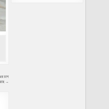
এর চাল
়েছে →