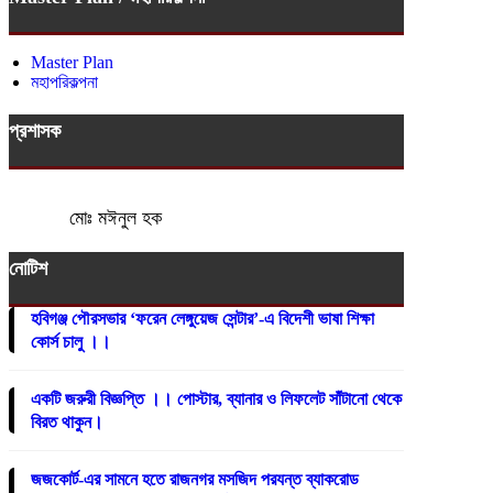
Master Plan
মহাপরিকল্পনা
প্রশাসক
মোঃ মঈনুল হক
নোটিশ
হবিগঞ্জ পৌরসভার ‘ফরেন লেঙ্গুয়েজ সেন্টার’-এ বিদেশী ভাষা শিক্ষা
কোর্স চালু ।।
একটি জরুরী বিজ্ঞপ্তি ।। পোস্টার, ব্যানার ও লিফলেট সাঁটানো থেকে
বিরত থাকুন।
জজকোর্ট-এর সামনে হতে রাজনগর মসজিদ পরযন্ত ব্যাকরোড