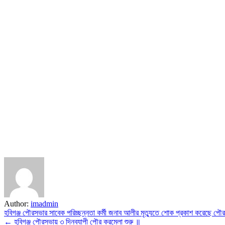
Author:
imadmin
Post
হবিগঞ্জ পৌরসভার সাবেক পরিচ্ছন্নতা কর্মী জনাব আলীর মৃত‍্যুতে শোক প্রকাশ করেছে পৌ
← হবিগঞ্জ পৌরসভায় ৩ দিনব্যাপী পৌর করমেলা শুরু ॥