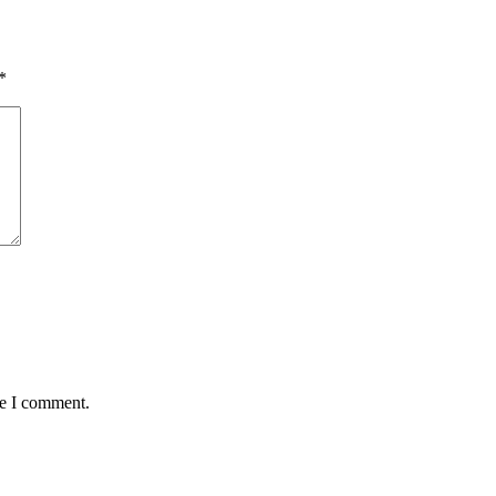
*
me I comment.