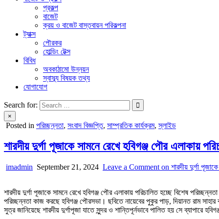
প্রকল্প
বাজেট
ক্রয় ও বাজেট বাস্তবায়ন পরিকল্পনা
ট্যাক্স
পৌরকর
হোল্ডিং টেক্স
বিবিধ
অবকাঠামো উন্নয়ন
স্বাস্ব্য বিষয়ক তথ্য
যোগাযোগ
Search for:
×
Posted in
পরিচ্ছন্নতা
,
সংবাদ বিজ্ঞপ্তি
,
সাম্প্রতিক কার্যক্রম
,
স্লাইড
শারদীয় দুর্গা পূজাকে সামনে রেখে হবিগঞ্জ পৌর এলাকায় পর
imadmin
September 21, 2024
Leave a Comment
on শারদীয় দুর্গা পূজাক
শারদীয় দুর্গা পূজাকে সামনে রেখে হবিগঞ্জ পৌর এলাকায় পরিচালিত হচ্ছে বিশেষ পরিচ্ছন্ন
পরিচ্ছন্নতা কাজ করছে হবিগঞ্জ পৌরসভা। ছবিতে নায়েবের পুকুর পাড়, দিয়ানত রাম সাহার
সুত্র জানিয়েছে শারদীয় দুর্গাপূজা যাতে সুন্দর ও শান্তিপূর্নভাবে পালিত হয় সে ব্যাপারে হ