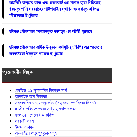
আরসিসি রাস্তার কাজ এবং জজকোর্ট এর সামনে হতে পিটিআই
পরযন্ত পানি সরবরাহের পাইপলাইন স্থাপন সংক্রান্ত হবিগঞ্জ
পৌরসভার ই টেন্ডার
হবিগঞ্জ পৌরসভার আহবানকৃত দরপত্র-এর লটারী প্রসঙ্গে
হবিগঞ্জ পৌরসভার বার্ষিক উন্নয়ন কর্মসূচি (এডিপি) এর আওতায়
অবকাঠামো উন্নয়ন কাজের ই টেন্ডার
প্রয়োজনীয় লিঙ্ক
কোভিড-১৯ ভ্যাকসিন নিবন্ধন ফর্ম
অনলাইন জন্ম নিবন্ধন
উত্তরাধিকার ক্যালকুলেটর (সহজেই সম্পত্তির হিসাব)
জাতীয় পরিচয়পত্রের তথ্য হালনাগাদকরন
বাংলাদেশ গেজেট আর্কাইভ
সরকারী ফরম
ইমাম বাতায়ন
অনলাইনে পাঠ্যপুস্তক সমূহ