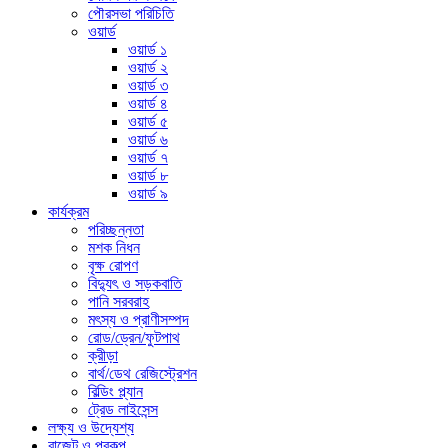
পৌরসভা পরিচিতি
ওয়ার্ড
ওয়ার্ড ১
ওয়ার্ড ২
ওয়ার্ড ৩
ওয়ার্ড ৪
ওয়ার্ড ৫
ওয়ার্ড ৬
ওয়ার্ড ৭
ওয়ার্ড ৮
ওয়ার্ড ৯
কার্যক্রম
পরিচ্ছন্নতা
মশক নিধন
বৃক্ষ রোপণ
বিদ্যুৎ ও সড়কবাতি
পানি সরবরাহ
মৎস্য ও প্রাণীসম্পদ
রোড/ড্রেন/ফুটপাথ
ক্রীড়া
বার্থ/ডেথ রেজিস্ট্রেশন
বিল্ডিং প্ল্যান
ট্রেড লাইসেন্স
লক্ষ্য ও উদ্যেশ্য
বাজেট ও প্রকল্প