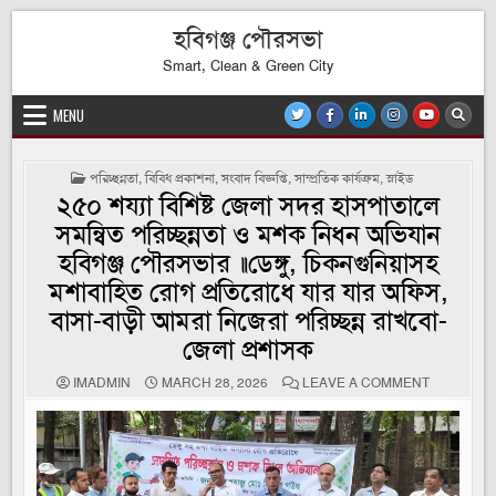
Skip
হবিগঞ্জ পৌরসভা
to
content
Smart, Clean & Green City
MENU
POSTED
পরিচ্ছন্নতা
,
বিবিধ প্রকাশনা
,
সংবাদ বিজ্ঞপ্তি
,
সাম্প্রতিক কার্যক্রম
,
স্লাইড
IN
২৫০ শয্যা বিশিষ্ট জেলা সদর হাসপাতালে
সমন্বিত পরিচ্ছন্নতা ও মশক নিধন অভিযান
হবিগঞ্জ পৌরসভার ॥ডেঙ্গু, চিকনগুনিয়াসহ
মশাবাহিত রোগ প্রতিরোধে যার যার অফিস,
বাসা-বাড়ী আমরা নিজেরা পরিচ্ছন্ন রাখবো-
জেলা প্রশাসক
ON
IMADMIN
MARCH 28, 2026
LEAVE A COMMENT
২৫০
শয্যা
বিশিষ্ট
জেলা
সদর
হাসপাতালে
সমন্বিত
পরিচ্ছন্নতা