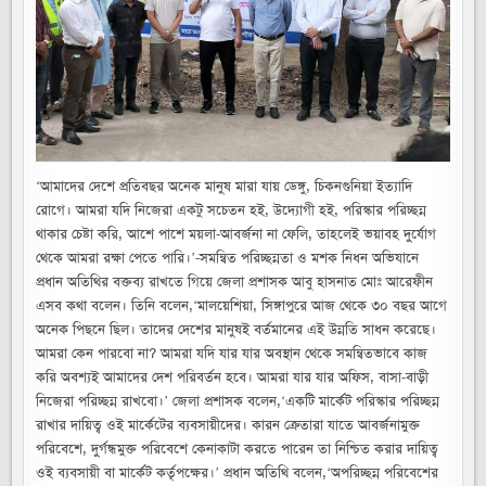
ও
মশক
নিধন
অভিযান
হবিগঞ্জ
পৌরসভার
॥
ডেঙ্গু,
চিকনগুনিয়াস
মশাবাহিত
রোগ
প্রতিরোধে
যার
যার
‘আমাদের দেশে প্রতিবছর অনেক মানুষ মারা যায় ডেঙ্গু, চিকনগুনিয়া ইত্যাদি
অফিস,
বাসা-
রোগে। আমরা যদি নিজেরা একটু সচেতন হই, উদ্যোগী হই, পরিস্কার পরিচ্ছন্ন
বাড়ী
আমরা
থাকার চেষ্টা করি, আশে পাশে ময়লা-আবর্জনা না ফেলি, তাহলেই ভয়াবহ দুর্যোগ
নিজেরা
পরিচ্ছন্ন
থেকে আমরা রক্ষা পেতে পারি।’-সমন্বিত পরিচ্ছন্নতা ও মশক নিধন অভিযানে
রাখবো-
জেলা
প্রধান অতিথির বক্তব্য রাখতে গিয়ে জেলা প্রশাসক আবু হাসনাত মোঃ আরেফীন
প্রশাসক
এসব কথা বলেন। তিনি বলেন,‘মালয়েশিয়া, সিঙ্গাপুরে আজ থেকে ৩০ বছর আগে
অনেক পিছনে ছিল। তাদের দেশের মানুষই বর্তমানের এই উন্নতি সাধন করেছে।
আমরা কেন পারবো না? আমরা যদি যার যার অবস্থান থেকে সমন্বিতভাবে কাজ
করি অবশ্যই আমাদের দেশ পরিবর্তন হবে। আমরা যার যার অফিস, বাসা-বাড়ী
নিজেরা পরিচ্ছন্ন রাখবো।’ জেলা প্রশাসক বলেন,‘একটি মার্কেট পরিস্কার পরিচ্ছন্ন
রাখার দায়িত্ব ওই মার্কেটের ব্যবসায়ীদের। কারন ক্রেতারা যাতে আবর্জনামুক্ত
পরিবেশে, দুর্গন্ধমুক্ত পরিবেশে কেনাকাটা করতে পারেন তা নিশ্চিত করার দায়িত্ব
ওই ব্যবসায়ী বা মার্কেট কর্তৃপক্ষের।’ প্রধান অতিথি বলেন,‘অপরিচ্ছন্ন পরিবেশের