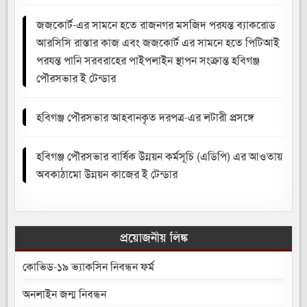
জজকোর্ট-এর সামনে হতে রাজনগর মসজিদ পরযন্ত ব্যাকরোড
আরসিসি রাস্তার কাজ এবং জজকোর্ট এর সামনে হতে পিটিআই
পরযন্ত পানি সরবরাহের পাইপলাইন স্থাপন সংক্রান্ত হবিগঞ্জ
পৌরসভার ই টেন্ডার
হবিগঞ্জ পৌরসভার আহবানকৃত দরপত্র-এর লটারী প্রসঙ্গে
হবিগঞ্জ পৌরসভার বার্ষিক উন্নয়ন কর্মসূচি (এডিপি) এর আওতায়
অবকাঠামো উন্নয়ন কাজের ই টেন্ডার
প্রয়োজনীয় লিঙ্ক
কোভিড-১৯ ভ্যাকসিন নিবন্ধন ফর্ম
অনলাইন জন্ম নিবন্ধন