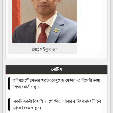
মোঃ মঈনুল হক
নোটিশ
হবিগঞ্জ পৌরসভার ‘ফরেন লেঙ্গুয়েজ সেন্টার’-এ বিদেশী ভাষা
শিক্ষা কোর্স চালু ।।
একটি জরুরী বিজ্ঞপ্তি ।। পোস্টার, ব্যানার ও লিফলেট সাঁটানো
থেকে বিরত থাকুন।