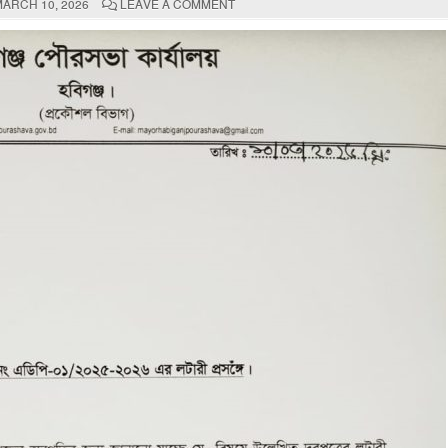
ON
ARCH 10, 2026
LEAVE A COMMENT
হবিগঞ্জ
পৌরসভার
আহবানকৃত
দরপত্র-
এর
লটারী
প্রসঙ্গে