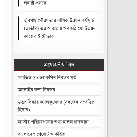
লটারী প্রসঙ্গে
হবিগঞ্জ পৌরসভার বার্ষিক উন্নয়ন কর্মসূচি
(এডিপি) এর আওতায় অবকাঠামো উন্নয়ন
কাজের ই টেন্ডার
প্রয়োজনীয় লিঙ্ক
কোভিড-১৯ ভ্যাকসিন নিবন্ধন ফর্ম
অনলাইন জন্ম নিবন্ধন
উত্তরাধিকার ক্যালকুলেটর (সহজেই সম্পত্তির
হিসাব)
জাতীয় পরিচয়পত্রের তথ্য হালনাগাদকরন
বাংলাদেশ গেজেট আর্কাইভ