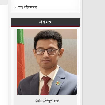
মহাপরিকল্পনা
প্রশাসক
মোঃ মঈনুল হক