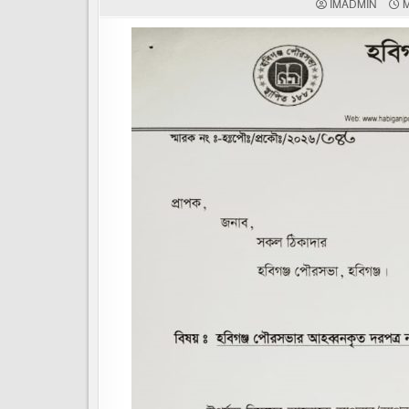
IMADMIN
M