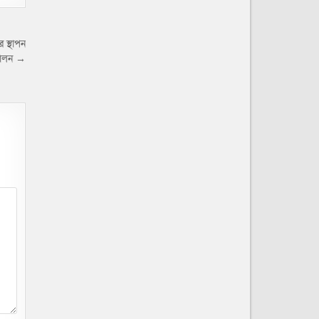
র স্থাপন
 পালন →