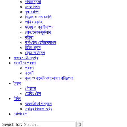
পরিচ্ছন্নতা
মশক নিধন
বৃক্ষ রোপণ
বিদ্যুৎ ও সড়কবাতি
পানি সরবরাহ
মৎস্য ও প্রাণীসম্পদ
রোড/ড্রেন/ফুটপাথ
ক্রীড়া
বার্থ/ডেথ রেজিস্ট্রেশন
বিল্ডিং প্ল্যান
ট্রেড লাইসেন্স
লক্ষ্য ও উদ্যেশ্য
বাজেট ও প্রকল্প
প্রকল্প
বাজেট
ক্রয় ও বাজেট বাস্তবায়ন পরিকল্পনা
ট্যাক্স
পৌরকর
হোল্ডিং টেক্স
বিবিধ
অবকাঠামো উন্নয়ন
স্বাস্ব্য বিষয়ক তথ্য
যোগাযোগ
Search for: