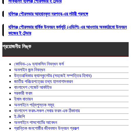
সংক্রান্ত হবিগঞ্জ পৌরসভার ই টেন্ডার
হবিগঞ্জ পৌরসভার আহবানকৃত দরপত্র-এর লটারী প্রসঙ্গে
হবিগঞ্জ পৌরসভার বার্ষিক উন্নয়ন কর্মসূচি (এডিপি) এর আওতায় অবকাঠামো উন্নয়ন
কাজের ই টেন্ডার
প্রয়োজনীয় লিঙ্ক
কোভিড-১৯ ভ্যাকসিন নিবন্ধন ফর্ম
অনলাইন জন্ম নিবন্ধন
উত্তরাধিকার ক্যালকুলেটর (সহজেই সম্পত্তির হিসাব)
জাতীয় পরিচয়পত্রের তথ্য হালনাগাদকরন
বাংলাদেশ গেজেট আর্কাইভ
সরকারী ফরম
ইমাম বাতায়ন
অনলাইনে পাঠ্যপুস্তক সমূহ
বাংলাদেশ ফরম-সকল সেবার ফরম এক ঠিকানায়
ই-জিপি
অনলাইনে পাসপোর্টের আবেদন
প্রান্তিক জনগোষ্ঠীর জীবনমান উন্নয়ন প্রকল্প