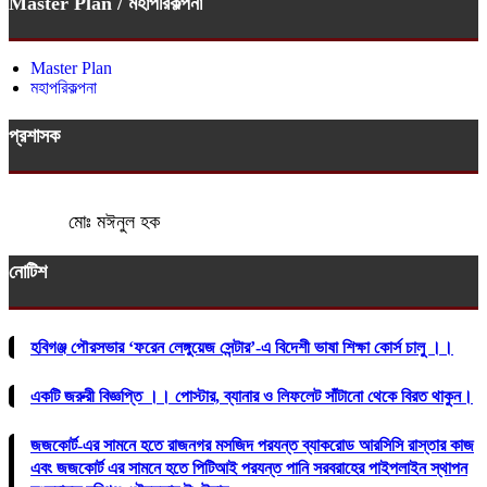
Master Plan / মহাপরিকল্পনা
Master Plan
মহাপরিকল্পনা
প্রশাসক
মোঃ মঈনুল হক
নোটিশ
হবিগঞ্জ পৌরসভার ‘ফরেন লেঙ্গুয়েজ সেন্টার’-এ বিদেশী ভাষা শিক্ষা কোর্স চালু ।।
একটি জরুরী বিজ্ঞপ্তি ।। পোস্টার, ব্যানার ও লিফলেট সাঁটানো থেকে বিরত থাকুন।
জজকোর্ট-এর সামনে হতে রাজনগর মসজিদ পরযন্ত ব্যাকরোড আরসিসি রাস্তার কাজ
এবং জজকোর্ট এর সামনে হতে পিটিআই পরযন্ত পানি সরবরাহের পাইপলাইন স্থাপন