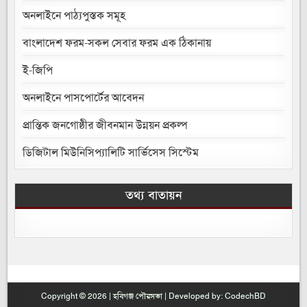
অনলাইনে পাঠ্যপুস্তক সমূহ
বাংলাদেশ ফরম-সকল সেবার ফরম এক ঠিকানায়
ই-জিপি
অনলাইনে পাসপোর্টের আবেদন
প্রান্তিক জনগোষ্ঠীর জীবনমান উন্নয়ন প্রকল্প
ডিজিটাল মিউনিসিপ্যালিটি সার্ভিসেস সিস্টেম
তথ্য বাতায়ন
Copyright © 2026 | হবিগঞ্জ পৌরসভা | Developed by:
CodechBD