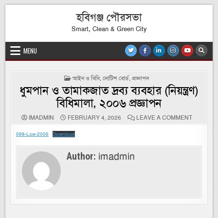
Skip
হবিগঞ্জ পৌরসভা
to
content
Smart, Clean & Green City
MENU
POSTED
আইন ও বিধি
,
নোটিশ বোর্ড
,
প্রজ্ঞাপন
IN
ধুমপান ও তামাকজাত দ্রব্য ব্যবহার (নিয়ন্ত্রণ)
বিধিমালা, ২০০৬ প্রজ্ঞাপন
ON
IMADMIN
FEBRUARY 4, 2026
LEAVE A COMMENT
ধুমপান
ও
098-Law-2006
Download
তামাকজাত
দ্রব্য
ব্যবহার
(নিয়ন্ত্রণ)
imadmin
Author:
বিধিমালা,
২০০৬
প্রজ্ঞাপন