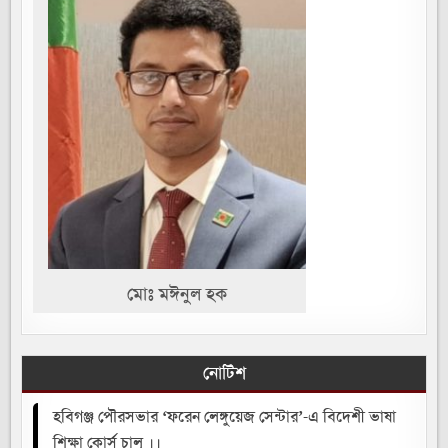
মোঃ মঈনুল হক
নোটিশ
হবিগঞ্জ পৌরসভার ‘ফরেন লেঙ্গুয়েজ সেন্টার’-এ বিদেশী ভাষা
শিক্ষা কোর্স চালু ।।