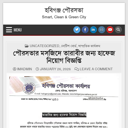
Skip
হবিগঞ্জ পৌরসভা
to
content
Smart, Clean & Green City
MENU
POSTED
UNCATEGORIZED
,
নোটিশ বোর্ড
,
সাম্প্রতিক কার্যক্রম
IN
পৌরসভার মসজিদে তারাবীর জন্য হাফেজ
নিয়োগ বিজ্ঞপ্তি
ON
IMADMIN
JANUARY 26, 2026
LEAVE A COMMENT
পৌরসভার
মসজিদে
তারাবীর
জন্য
হাফেজ
নিয়োগ
বিজ্ঞপ্তি