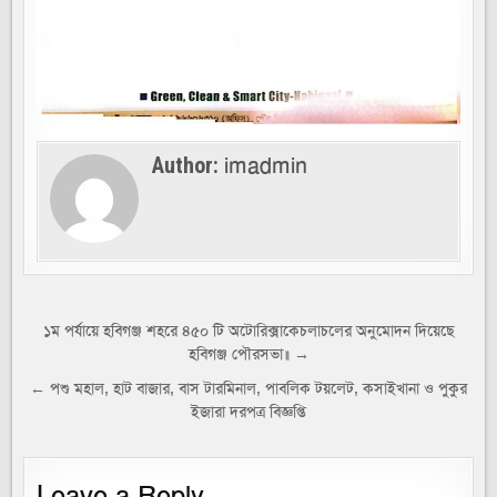
imadmin
Author:
Post
১ম পর্যায়ে হবিগঞ্জ শহরে ৪৫০ টি অটোরিক্সাকেচলাচলের অনুমোদন দিয়েছে
হবিগঞ্জ পৌরসভা॥ →
navigation
← পশু মহাল, হাট বাজার, বাস টারমিনাল, পাবলিক টয়লেট, কসাইখানা ও পুকুর
ইজারা দরপত্র বিজ্ঞপ্তি
Leave a Reply