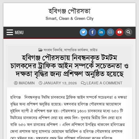
Skip
হবিগঞ্জ পৌরসভা
to
content
Smart, Clean & Green City
MENU
POSTED
সংবাদ বিজ্ঞপ্তি
,
সাম্প্রতিক কার্যক্রম
,
স্লাইড
IN
হবিগঞ্জ পৌরসভায় নিবন্ধনকৃত টমটম
চালকদের ট্রাফিক আইন সম্পর্কে সচেতনতা ও
দক্ষতা বৃদ্ধির জন্য প্রশিক্ষণ অনুষ্ঠিত হয়েছে
ON
IMADMIN
JANUARY 13, 2026
LEAVE A COMMENT
হবিগঞ্জ
পৌরসভায়
নিবন্ধনকৃত
হবিগঞ্জ নিবন্ধনকৃত টমটম চালকদের ট্রাফিক আইন সম্পর্কে সচেতনতা ও দক্ষতা
টমটম
চালকদের
বৃদ্ধির জন্য প্রশিক্ষণ অনুষ্ঠিত হয়েছে। মঙ্গলবার হবিগঞ্জ পৌরসভার আয়োজনে
ট্রাফিক
আইন
দুইদিন ব্যাপী ঐ প্রশিক্ষণ শুরু হয়। পৌরসভার ১৩০০ চালকদের মধ্যে ৬৫০ টি
সম্পর্কে
সচেতনতা
টমটমের চালকদের প্রশিক্ষণ দেয়া হয় প্রথম দিন। বুধবার দ্বিতীয় দিন দেয়া হবে
ও
দক্ষতা
বাকি ৬৫০ জন চালকের প্রশিক্ষণ । এদিন প্রশিক্ষণে উপস্থিত থাকবেন হবিগঞ্জের
বৃদ্ধির
জেলা প্রশাসক আবু হাসনাত মোহাম্মদ আরিফিন ও হবিগঞ্জ পৌরসভার প্রশাসক
জন্য
প্রশিক্ষণ
মোঃ ম‌ঈনুল হক। মঙ্গলবার প্রথম দিন প্রশিক্ষণ পরিচালনা করেন হবিগঞ্জ
অনুষ্ঠিত