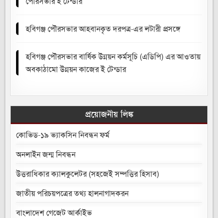
পৌরসভার ই টেন্ডার
হবিগঞ্জ পৌরসভার আহবানকৃত দরপত্র-এর লটারী প্রসঙ্গে
হবিগঞ্জ পৌরসভার বার্ষিক উন্নয়ন কর্মসূচি (এডিপি) এর আওতায়
অবকাঠামো উন্নয়ন কাজের ই টেন্ডার
প্রয়োজনীয় লিঙ্ক
কোভিড-১৯ ভ্যাকসিন নিবন্ধন ফর্ম
অনলাইন জন্ম নিবন্ধন
উত্তরাধিকার ক্যালকুলেটর (সহজেই সম্পত্তির হিসাব)
জাতীয় পরিচয়পত্রের তথ্য হালনাগাদকরন
বাংলাদেশ গেজেট আর্কাইভ