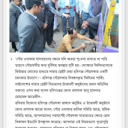
মাধ্যমে
নাম্বার
প্লেইট
দেয়া
হবিগঞ্জ
পৌরসভার
একটি
চমৎকার
উদ্যোগ-
জেলা
প্রশাসক
আবু
হাসনাত
মোহাম্মদ
আরেফীন
‘পৌর এলাকায় যানবাহনের ক্ষেত্রে যদি আমরা শৃংখলা রাখতে না পারি
তাহলে পৌরবাসীর জন্য দুর্বিসহ অবস্থার সৃষ্টি হয়। সেক্ষেত্রে টমটমগুলোকে
কিউআর কোডের মাধ্যমে নাম্বার প্লেইট দেয়া হবিগঞ্জ পৌরসভার একটি
চমৎকার উদ্যোগ।’- হবিগঞ্জ পৌরসভার নিবন্ধনকৃত টমটমের পার্কিং
লাইসেন্সের নাম্বার প্লেইট বিতরনের উদ্বোধনী অনুষ্ঠানের প্রধান অতিথির
বক্তব্যে এসব কথা বলেন হবিগঞ্জের জেলা প্রশাসক আবু হাসনাত
মোহাম্মদ আরেফীন।
রবিবার বিকেলে হবিগঞ্জ পৌরসভা প্রাঙ্গনে অনুষ্ঠিত এ উদ্বোধনী অনুষ্ঠানে
জেলা প্রশাসক আরো বলেন,‘পৌর এলাকার মালিক সমিতি আছে, শ্রমিক
সমিতি আছে, আপনারাদের পরামর্শেই পৌরসভা যাতায়তের ক্ষেত্রে রোড
বিভাজন ইত্যাদি উপস্থাপন করেছে। আপনারা এই নিয়মগুলো পুরোপুরি