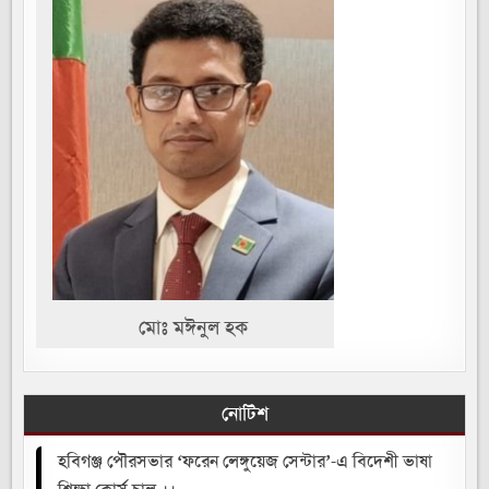
মোঃ মঈনুল হক
নোটিশ
হবিগঞ্জ পৌরসভার ‘ফরেন লেঙ্গুয়েজ সেন্টার’-এ বিদেশী ভাষা