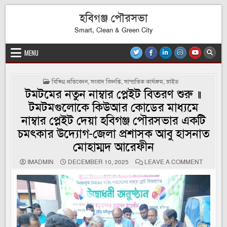
Skip
হবিগঞ্জ পৌরসভা
to
content
Smart, Clean & Green City
MENU
POSTED
বিভিন্ন প্রতিবেদন
,
সংবাদ বিজ্ঞপ্তি
,
সাম্প্রতিক কার্যক্রম
,
স্লাইড
IN
টমটমের নতুন নাম্বার প্লেইট বিতরণ শুরু ॥
টমটমগুলোকে কিউআর কোডের মাধ্যমে
নাম্বার প্লেইট দেয়া হবিগঞ্জ পৌরসভার একটি
চমৎকার উদ্যোগ-জেলা প্রশাসক আবু হাসনাত
মোহাম্মদ আরেফীন
ON
IMADMIN
DECEMBER 10, 2025
LEAVE A COMMENT
টমটমের
নতুন
নাম্বার
প্লেইট
বিতরণ
শুরু
॥
টমটমগুলো
কিউআর
কোডের