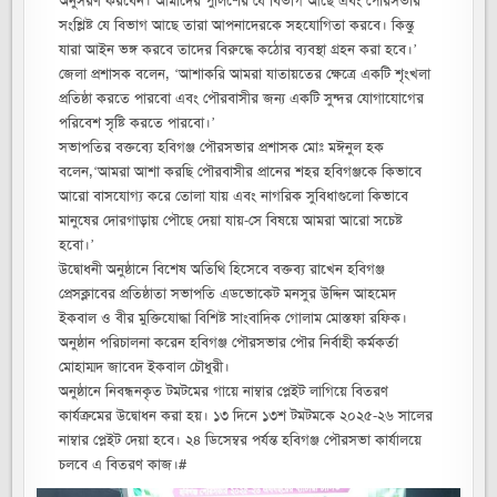
অনুসরণ করবেন। আমাদের পুলিশের যে বিভাগ আছে এবং পৌরসভার
সংশ্লিষ্ট যে বিভাগ আছে তারা আপনাদেরকে সহযোগিতা করবে। কিন্তু
যারা আইন ভঙ্গ করবে তাদের বিরুদ্ধে কঠোর ব্যবস্থা গ্রহন করা হবে।’
জেলা প্রশাসক বলেন, ‘আশাকরি আমরা যাতায়তের ক্ষেত্রে একটি শৃংখলা
প্রতিষ্ঠা করতে পারবো এবং পৌরবাসীর জন্য একটি সুন্দর যোগাযোগের
পরিবেশ সৃষ্টি করতে পারবো।’
সভাপতির বক্তব্যে হবিগঞ্জ পৌরসভার প্রশাসক মোঃ মঈনুল হক
বলেন,‘আমরা আশা করছি পৌরবাসীর প্রানের শহর হবিগঞ্জকে কিভাবে
আরো বাসযোগ্য করে তোলা যায় এবং নাগরিক সুবিধাগুলো কিভাবে
মানুষের দোরগাড়ায় পৌছে দেয়া যায়-সে বিষয়ে আমরা আরো সচেষ্ট
হবো।’
উদ্বোধনী অনুষ্ঠানে বিশেষ অতিথি হিসেবে বক্তব্য রাখেন হবিগঞ্জ
প্রেসক্লাবের প্রতিষ্ঠাতা সভাপতি এডভোকেট মনসুর উদ্দিন আহমেদ
ইকবাল ও বীর মুক্তিযোদ্ধা বিশিষ্ট সাংবাদিক গোলাম মোস্তফা রফিক।
অনুষ্ঠান পরিচালনা করেন হবিগঞ্জ পৌরসভার পৌর নির্বাহী কর্মকর্তা
মোহাম্মদ জাবেদ ইকবাল চৌধুরী।
অনুষ্ঠানে নিবন্ধনকৃত টমটমের গায়ে নাম্বার প্লেইট লাগিয়ে বিতরণ
কার্যক্রমের উদ্বোধন করা হয়। ১৩ দিনে ১৩শ টমটমকে ২০২৫-২৬ সালের
নাম্বার প্লেইট দেয়া হবে। ২৪ ডিসেম্বর পর্যন্ত হবিগঞ্জ পৌরসভা কার্যালয়ে
চলবে এ বিতরণ কাজ।#