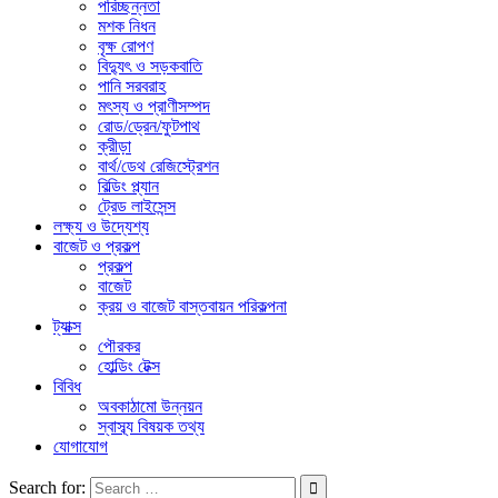
পরিচ্ছন্নতা
মশক নিধন
বৃক্ষ রোপণ
বিদ্যুৎ ও সড়কবাতি
পানি সরবরাহ
মৎস্য ও প্রাণীসম্পদ
রোড/ড্রেন/ফুটপাথ
ক্রীড়া
বার্থ/ডেথ রেজিস্ট্রেশন
বিল্ডিং প্ল্যান
ট্রেড লাইসেন্স
লক্ষ্য ও উদ্যেশ্য
বাজেট ও প্রকল্প
প্রকল্প
বাজেট
ক্রয় ও বাজেট বাস্তবায়ন পরিকল্পনা
ট্যাক্স
পৌরকর
হোল্ডিং টেক্স
বিবিধ
অবকাঠামো উন্নয়ন
স্বাস্ব্য বিষয়ক তথ্য
যোগাযোগ
Search for: