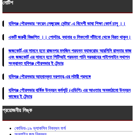
নোটিশ
হবিগঞ্জ পৌরসভার ‘ফরেন লেঙ্গুয়েজ সেন্টার’-এ বিদেশী ভাষা শিক্ষা কোর্স চালু ।।
একটি জরুরী বিজ্ঞপ্তি ।। পোস্টার, ব্যানার ও লিফলেট সাঁটানো থেকে বিরত থাকুন।
জজকোর্ট-এর সামনে হতে রাজনগর মসজিদ পরযন্ত ব্যাকরোড আরসিসি রাস্তার কাজ
এবং জজকোর্ট এর সামনে হতে পিটিআই পরযন্ত পানি সরবরাহের পাইপলাইন স্থাপন
সংক্রান্ত হবিগঞ্জ পৌরসভার ই টেন্ডার
হবিগঞ্জ পৌরসভার আহবানকৃত দরপত্র-এর লটারী প্রসঙ্গে
হবিগঞ্জ পৌরসভার বার্ষিক উন্নয়ন কর্মসূচি (এডিপি) এর আওতায় অবকাঠামো উন্নয়ন
কাজের ই টেন্ডার
প্রয়োজনীয় লিঙ্ক
কোভিড-১৯ ভ্যাকসিন নিবন্ধন ফর্ম
অনলাইন জন্ম নিবন্ধন