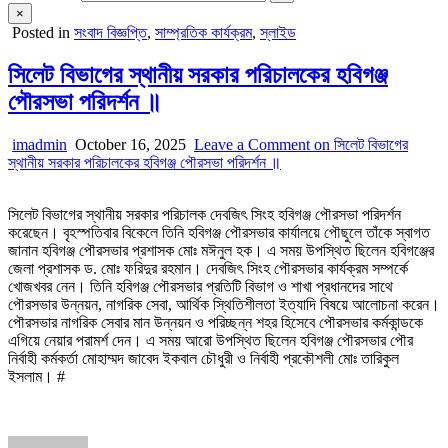
×
Posted in
সংবাদ বিজ্ঞপ্তি
,
সাম্প্রতিক কার্যক্রম
,
স্লাইড
সিলেট বিভাগের স্থানীয় সরকার পরিচালকের হবিগঞ্জ
পৌরসভা পরিদর্শন ॥
imadmin
October 16, 2025
Leave a Comment
on সিলেট বিভাগের
স্থানীয় সরকার পরিচালকের হবিগঞ্জ পৌরসভা পরিদর্শন ॥
সিলেট বিভাগের স্থানীয় সরকার পরিচালক দেবজিৎ সিংহ হবিগঞ্জ পৌরসভা পরিদর্শন
করেছেন। বৃহস্পতিবার বিকেলে তিনি হবিগঞ্জ পৌরসভার কার্যালয়ে পৌছুলে তাঁকে স্বাগত
জানান হবিগঞ্জ পৌরসভার প্রশাসক মোঃ মঈনুল হক। এ সময় উপস্থিত ছিলেন হবিগঞ্জের
জেলা প্রশাসক ড. মোঃ ফরিদুর রহমান। দেবজিৎ সিংহ পৌরসভার কার্যক্রম সম্পর্কে
খোজখবর নেন। তিনি হবিগঞ্জ পৌরসভার প্রতিটি বিভাগ ও শাখা প্রধানদের সাথে
পৌরসভার উন্নয়ন, নাগরিক সেবা, আর্থিক স্থিতিশীলতা ইত্যাদি বিষয়ে আলোচনা করেন।
পৌরসভার নাগরিক সেবার মান উন্নয়ন ও পরিচ্ছন্ন শহর হিসেবে পৌরসভার কর্মকান্ডকে
এগিয়ে নেয়ার পরামর্শ দেন। এ সময় আরো উপস্থিত ছিলেন হবিগঞ্জ পৌরসভার পৌর
নির্বাহী কর্মকর্তা মোহাম্মদ জাবেদ ইকবাল চৌধুরী ও নির্বাহী প্রকৌশলী মোঃ তারিকুল
ইসলাম। #