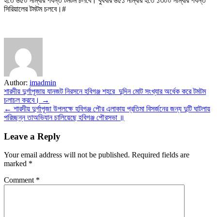
হতে ৬৫০ নাম্বার পর্যন্ত টমটম চলবে। বুধবার ৬৫১ নাম্বার হতে ১৩০০ নাম্বার পর্যন্ত
সিরিয়ালের টমটম চলবে।#
Author:
imadmin
Post
শারদীয় দুর্গাপূজায় যানজট নিরসনে হবিগঞ্জ শহরে দুদিন মোট সংখ্যার অর্ধেক করে টমটম
চলাচল করবে। →
navigation
← শারদীয় দুর্গাপূজা উপলক্ষে হবিগঞ্জ পৌর এলাকায় প্রতিমা বিসর্জনের জন্য দুটি ঘাটলায়
পরিচ্ছন্ন তাঅভিযান চালিয়েছে হবিগঞ্জ পৌরসভা ॥
Leave a Reply
Your email address will not be published.
Required fields are
marked
*
Comment
*