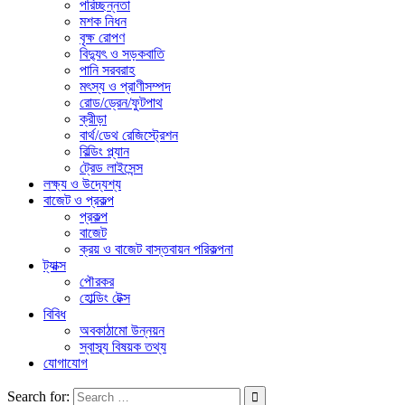
পরিচ্ছন্নতা
মশক নিধন
বৃক্ষ রোপণ
বিদ্যুৎ ও সড়কবাতি
পানি সরবরাহ
মৎস্য ও প্রাণীসম্পদ
রোড/ড্রেন/ফুটপাথ
ক্রীড়া
বার্থ/ডেথ রেজিস্ট্রেশন
বিল্ডিং প্ল্যান
ট্রেড লাইসেন্স
লক্ষ্য ও উদ্যেশ্য
বাজেট ও প্রকল্প
প্রকল্প
বাজেট
ক্রয় ও বাজেট বাস্তবায়ন পরিকল্পনা
ট্যাক্স
পৌরকর
হোল্ডিং টেক্স
বিবিধ
অবকাঠামো উন্নয়ন
স্বাস্ব্য বিষয়ক তথ্য
যোগাযোগ
Search for: