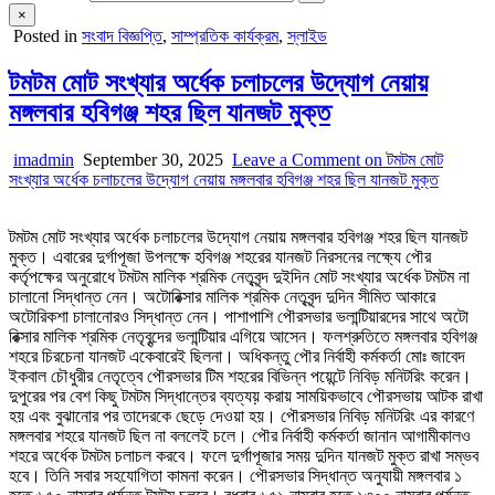
×
Posted in
সংবাদ বিজ্ঞপ্তি
,
সাম্প্রতিক কার্যক্রম
,
স্লাইড
টমটম মোট সংখ্যার অর্ধেক চলাচলের উদ্যোগ নেয়ায়
মঙ্গলবার হবিগঞ্জ শহর ছিল যানজট মুক্ত
imadmin
September 30, 2025
Leave a Comment
on টমটম মোট
সংখ্যার অর্ধেক চলাচলের উদ্যোগ নেয়ায় মঙ্গলবার হবিগঞ্জ শহর ছিল যানজট মুক্ত
টমটম মোট সংখ্যার অর্ধেক চলাচলের উদ্যোগ নেয়ায় মঙ্গলবার হবিগঞ্জ শহর ছিল যানজট
মুক্ত। এবারের দুর্গাপূজা উপলক্ষে হবিগঞ্জ শহরের যানজট নিরসনের লক্ষ্যে পৌর
কর্তৃপক্ষের অনুরোধে টমটম মালিক শ্রমিক নেতৃবৃন্দ দুইদিন মোট সংখ্যার অর্ধেক টমটম না
চালানো সিদ্ধান্ত নেন। অটোরিক্সার মালিক শ্রমিক নেতৃবৃন্দ দুদিন সীমিত আকারে
অটোরিকশা চালানোরও সিদ্ধান্ত নেন। পাশাপাশি পৌরসভার ভলান্টিয়ারদের সাথে অটো
রিক্সার মালিক শ্রমিক নেতৃবৃন্দের ভলান্টিয়ার এগিয়ে আসেন। ফলশ্রুতিতে মঙ্গলবার হবিগঞ্জ
শহরে চিরচেনা যানজট একেবারেই ছিলনা। অধিকন্তু পৌর নির্বাহী কর্মকর্তা মোঃ জাবেদ
ইকবাল চৌধুরীর নেতৃত্বে পৌরসভার টিম শহরের বিভিন্ন পয়েন্টে নিবিড় মনিটরিং করেন।
দুপুরের পর বেশ কিছু টমটম সিদ্ধান্তের ব্যত্যয়় করায় সাময়িকভাবে পৌরসভায় আটক রাখা
হয় এবং বুঝানোর পর তাদেরকে ছেড়ে দেওয়া হয়। পৌরসভার নিবিড় মনিটরিং এর কারণে
মঙ্গলবার শহরে যানজট ছিল না বললেই চলে। পৌর নির্বাহী কর্মকর্তা জানান আগামীকালও
শহরে অর্ধেক টমটম চলাচল করবে। ফলে দুর্গাপূজার সময় দুদিন যানজট মুক্ত রাখা সম্ভব
হবে। তিনি সবার সহযোগিতা কামনা করেন। পৌরসভার সিদ্ধান্ত অনুযায়ী মঙ্গলবার ১