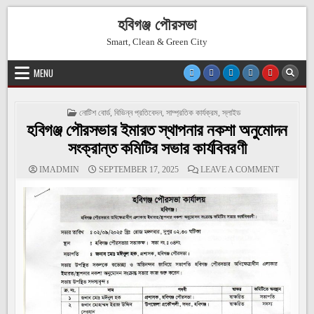
Skip
হবিগঞ্জ পৌরসভা
to
content
Smart, Clean & Green City
MENU
POSTED
নোটিশ বোর্ড
,
বিভিন্ন প্রতিবেদন
,
সাম্প্রতিক কার্যক্রম
,
স্লাইড
IN
হবিগঞ্জ পৌরসভার ইমারত স্থাপনার নকশা অনুমোদন
সংক্রান্ত কমিটির সভার কার্যবিবরণী
ON
IMADMIN
SEPTEMBER 17, 2025
LEAVE A COMMENT
হবিগঞ্জ
পৌরসভার
ইমারত
স্থাপনার
নকশা
অনুমোদন
সংক্রান্ত
কমিটির
সভার
কার্যবিবরণী