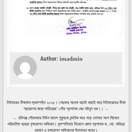
Author:
imadmin
Post
টাইফয়েড টিকাদান ক্যাম্পেইন ২০২৫।।সরকার অনেক যাচাই বাছাই করে টাইফয়েডের টিকা
প্রয়োগের জন্য পাঠিয়েছে’-পৌর প্রশাসক মোঃ মইনুল হক।। →
navigation
← হবিগঞ্জ পৌরসভার টাউন মডেল পুকুরকে নন্দনিক করে গড়ে তোলার অংশ হিসেবে
পরিচালিত হয়েছে বৃক্ষরোপন অভিযান। বৃহস্পতিবার বিকেলে জেলা প্রশাসক ড. মো: ফরিদুর
রহমান এ বৃক্ষরোপন অভিযানের উদ্বোধন করেন।