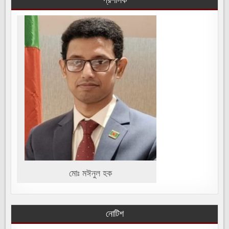
প্রশাসক
মোঃ মঈনুল হক
নোটিশ