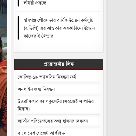
লটারী প্রসঙ্গে
হবিগঞ্জ পৌরসভার বার্ষিক উন্নয়ন কর্মসূচি
(এডিপি) এর আওতায় অবকাঠামো উন্নয়ন
কাজের ই টেন্ডার
প্রয়োজনীয় লিঙ্ক
কোভিড-১৯ ভ্যাকসিন নিবন্ধন ফর্ম
অনলাইন জন্ম নিবন্ধন
উত্তরাধিকার ক্যালকুলেটর (সহজেই সম্পত্তির
হিসাব)
জাতীয় পরিচয়পত্রের তথ্য হালনাগাদকরন
বাংলাদেশ গেজেট আর্কাইভ