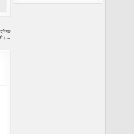
হবিগঞ্জ
র্তা ॥ →