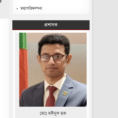
য
মহাপরিকল্পনা
প্রশাসক
মোঃ মঈনুল হক