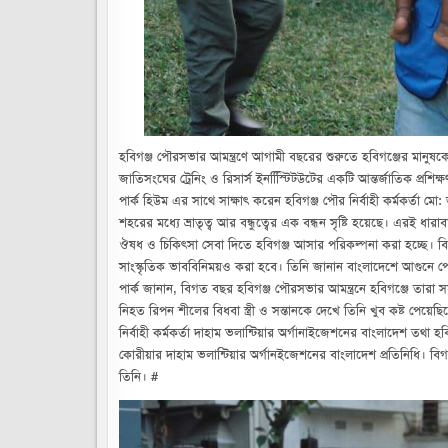
হবিগঞ্জ পৌরসভার আমন্ত্রণে আগামী বছরের শুরুতে হবিগঞ্জের মানুষক
জাতিসংঘের ট্রেনিং ও রিসার্স ইনস্টিিিটউটের একটি আন্তর্জাতিক প্রশি
পার্ক হিউম এর সাথে সাক্ষাৎ করেন হবিগঞ্জ পৌর নির্বাহী কর্মকর্ত
শহরের মধ্যে ভ্রাতৃত্ব আর বন্ধুত্বের এক বন্ধন সৃষ্টি হয়েছে। এরই ধা
ঔষধ ও চিকিৎসা সেবা দিতে হবিগঞ্জ আসার পরিকল্পনা করা হচ্ছে। বিগত
সাংস্কৃতিক ভাববিনিময়ও করা হবে। তিনি জানান বাংলাদেশে আগুনে 
পার্ক জানান, বিগত বছর হবিগঞ্জ পৌরসভার আমন্ত্রনে হবিগঞ্জে তার
নিহত রিপন শীলের বিধবা স্ত্রী ও সন্তানকে দেখে তিনি খুব কষ্ট পেয়ে
নির্বাহী কর্মকর্তা দাহাম ভলান্টিয়ার অর্গানাইজেশনের বাংলাদেশ তথা
কোরীয়ার দাহাম ভলান্টিয়ার অর্গানইজেশনের বাংলাদেশ প্রতিনিধি। ব
তিনি। #