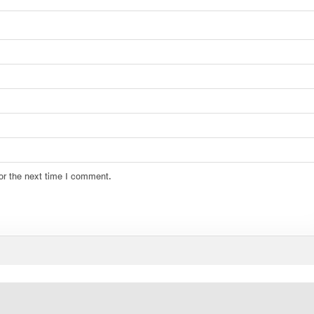
or the next time I comment.
Copyright © 2026 | হবিগঞ্জ পৌরসভা | Developed by:
CodechBD