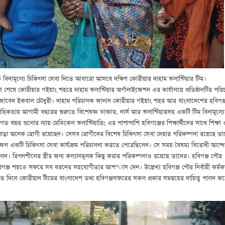
ে বিনামূল্যে চিকিৎসা সেবা দিতে আবারো আসবে দক্ষিণ কোরীয়ার দাহাম ভলান্টিয়ার টিম।
ক্ষণ শেষে কোরীয়ার গইয়াং শহরে দাহাম ভলান্টিয়ার অর্গানাইজেশন এর কার্যালয়ে প্রতিষ্ঠানটির পর
া মো: জাবেদ ইকবাল চৌধুরী। দাহাম পরিচালক জানান কোরীয়ার গইয়াং শহর আর বাংলাদেশের হবিগঞ্
রাবাহিকতায় আগামী বছরের শুরুতে বিশেষজ্ঞ ডাক্তার, নার্স আর ভলান্টিয়ারসহ একটি টিম বিনামূল্যে
 বছর গুলোর ন্যায় মেডিকেল ভলান্টিয়ারিং এর পাশাপাশি হবিগঞ্জের শিক্ষার্থীদের সাথে শিক্ষা 
পোড়া অনেক রোগী রয়েছেন। সেসব রোগীদের বিশেষ চিকিৎসা সেবা দেয়ার পরিকল্পনা রয়েছে তা
া সফল একটি চিকিৎসা সেবা কার্যক্রম পরিচালনা করতে পেরেছিলেন। সে সময় বৈষম্য বিরোধী আন্
ছিলেন। রিপনশীলের স্ত্রীর জন্য কল্যানমূলক কিছু করার পরিকল্পনাও রয়েছে তাদের। হবিগঞ্জ পৌর
 হবিগঞ্জ শহওে সফরে সব ধরনের সহযোগীতার আশ^াস দেন। উল্লেখ্য হবিগঞ্জ পৌর নির্বাহী কর্মকর
িগত দিনে কোরীয়ান টীমের বাংলাদেশ তথা হবিগঞ্জসফরের সকল প্রকার সমন্বয়ের দায়িত্ব পালন ক