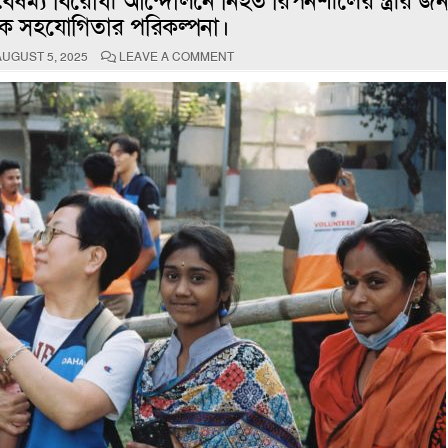
ষম্য বিরোধী আন্দোলনে নিহত রিপনশীলের স্ত্রীর জন্
লক সহযোগিতার পরিকল্পনা।
ON
UGUST 5, 2025
LEAVE A COMMENT
নতুন
বছরেও
আসবে
কোরীয়ান
ভলান্টিয়ারটিম,
দেবে
বিনামূল্যে
চিকিৎসা
সেবা।
আগুনে
পোড়া
রোগীদের
জন্য
বিশেষ
চিকিৎসা
আর
বৈষম্য
বিরোধী
আন্দোলনে
নিহত
রিপনশীলের
স্ত্রীর
জন্য
কল্যানমূলক
সহযোগিতার
পরিকল্পনা।