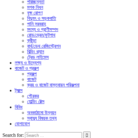
পরিচ্ছন্নতা
মশক নিধন
বৃক্ষ রোপণ
বিদ্যুৎ ও সড়কবাতি
পানি সরবরাহ
মৎস্য ও প্রাণীসম্পদ
রোড/ড্রেন/ফুটপাথ
ক্রীড়া
বার্থ/ডেথ রেজিস্ট্রেশন
বিল্ডিং প্ল্যান
ট্রেড লাইসেন্স
লক্ষ্য ও উদ্যেশ্য
বাজেট ও প্রকল্প
প্রকল্প
বাজেট
ক্রয় ও বাজেট বাস্তবায়ন পরিকল্পনা
ট্যাক্স
পৌরকর
হোল্ডিং টেক্স
বিবিধ
অবকাঠামো উন্নয়ন
স্বাস্ব্য বিষয়ক তথ্য
যোগাযোগ
Search for: