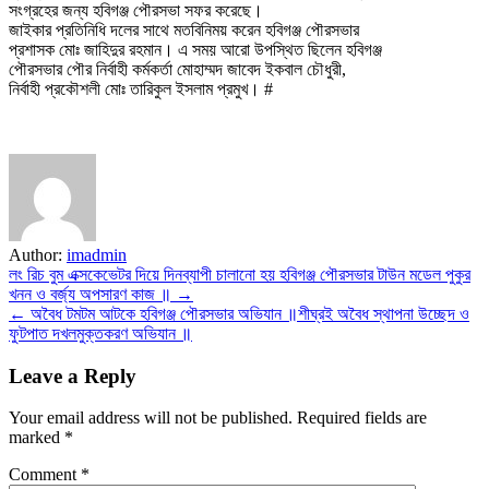
সংগ্রহের জন্য হবিগঞ্জ পৌরসভা সফর করেছে।
জাইকার প্রতিনিধি দলের সাথে মতবিনিময় করেন হবিগঞ্জ পৌরসভার
প্রশাসক মোঃ জাহিদুর রহমান। এ সময় আরো উপস্থিত ছিলেন হবিগঞ্জ
পৌরসভার পৌর নির্বাহী কর্মকর্তা মোহাম্মদ জাবেদ ইকবাল চৌধুরী,
নির্বাহী প্রকৌশলী মোঃ তারিকুল ইসলাম প্রমুখ। #
Author:
imadmin
Post
লং রিচ বুম এক্সকেভেটর দিয়ে দিনব্যাপী চালানো হয় হবিগঞ্জ পৌরসভার টাউন মডেল পুকুর
খনন ও বর্জ্য অপসারণ কাজ ॥ →
navigation
← অবৈধ টমটম আটকে হবিগঞ্জ পৌরসভার অভিযান ॥শীঘ্রই অবৈধ স্থাপনা উচ্ছেদ ও
ফুটপাত দখলমুক্তকরণ অভিযান ॥
Leave a Reply
Your email address will not be published.
Required fields are
marked
*
Comment
*