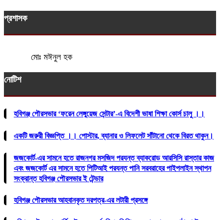
প্রশাসক
মোঃ মঈনুল হক
নোটিশ
হবিগঞ্জ পৌরসভার ‘ফরেন লেঙ্গুয়েজ সেন্টার’-এ বিদেশী ভাষা শিক্ষা কোর্স চালু ।।
একটি জরুরী বিজ্ঞপ্তি ।। পোস্টার, ব্যানার ও লিফলেট সাঁটানো থেকে বিরত থাকুন।
জজকোর্ট-এর সামনে হতে রাজনগর মসজিদ পরযন্ত ব্যাকরোড আরসিসি রাস্তার কাজ
এবং জজকোর্ট এর সামনে হতে পিটিআই পরযন্ত পানি সরবরাহের পাইপলাইন স্থাপন
সংক্রান্ত হবিগঞ্জ পৌরসভার ই টেন্ডার
হবিগঞ্জ পৌরসভার আহবানকৃত দরপত্র-এর লটারী প্রসঙ্গে