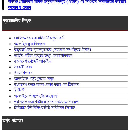
হবিগঞ্জ পৌরসভার বার্ষিক উন্নয়ন কর্মসূচি (এডিপি) এর আওতায় অবকাঠামো উন্নয়ন
কাজের ই টেন্ডার
প্রয়োজনীয় লিঙ্ক
কোভিড-১৯ ভ্যাকসিন নিবন্ধন ফর্ম
অনলাইন জন্ম নিবন্ধন
উত্তরাধিকার ক্যালকুলেটর (সহজেই সম্পত্তির হিসাব)
জাতীয় পরিচয়পত্রের তথ্য হালনাগাদকরন
বাংলাদেশ গেজেট আর্কাইভ
সরকারী ফরম
ইমাম বাতায়ন
অনলাইনে পাঠ্যপুস্তক সমূহ
বাংলাদেশ ফরম-সকল সেবার ফরম এক ঠিকানায়
ই-জিপি
অনলাইনে পাসপোর্টের আবেদন
প্রান্তিক জনগোষ্ঠীর জীবনমান উন্নয়ন প্রকল্প
ডিজিটাল মিউনিসিপ্যালিটি সার্ভিসেস সিস্টেম
তথ্য বাতায়ন