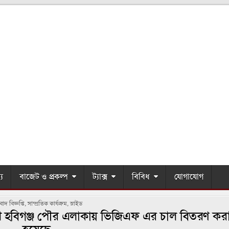
্য
বাজেট ও প্রকল্প
ট্যাক্স
বিবিধ
যোগাযোগ
OSTED
াদ বিজ্ঞপ্তি
,
সাম্প্রতিক কার্যক্রম
,
স্লাইড
 হবিগঞ্জ পৌর এলাকায় ভিজিএফ এর চাল বিতরণ কর