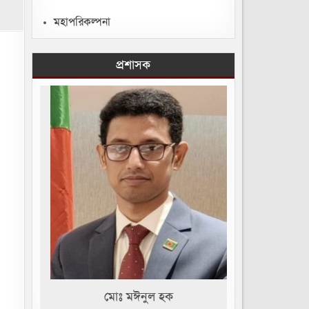
মহাপরিকল্পনা
প্রশাসক
মোঃ মঈনুল হক