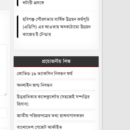
লটারী প্রসঙ্গে
হবিগঞ্জ পৌরসভার বার্ষিক উন্নয়ন কর্মসূচি
(এডিপি) এর আওতায় অবকাঠামো উন্নয়ন
কাজের ই টেন্ডার
প্রয়োজনীয় লিঙ্ক
কোভিড-১৯ ভ্যাকসিন নিবন্ধন ফর্ম
অনলাইন জন্ম নিবন্ধন
উত্তরাধিকার ক্যালকুলেটর (সহজেই সম্পত্তির
হিসাব)
জাতীয় পরিচয়পত্রের তথ্য হালনাগাদকরন
বাংলাদেশ গেজেট আর্কাইভ