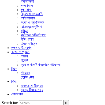
পরিচ্ছন্নতা
মশক নিধন
বৃক্ষ রোপণ
বিদ্যুৎ ও সড়কবাতি
পানি সরবরাহ
মৎস্য ও প্রাণীসম্পদ
রোড/ড্রেন/ফুটপাথ
ক্রীড়া
বার্থ/ডেথ রেজিস্ট্রেশন
বিল্ডিং প্ল্যান
ট্রেড লাইসেন্স
লক্ষ্য ও উদ্যেশ্য
বাজেট ও প্রকল্প
প্রকল্প
বাজেট
ক্রয় ও বাজেট বাস্তবায়ন পরিকল্পনা
ট্যাক্স
পৌরকর
হোল্ডিং টেক্স
বিবিধ
অবকাঠামো উন্নয়ন
স্বাস্ব্য বিষয়ক তথ্য
যোগাযোগ
Search for: