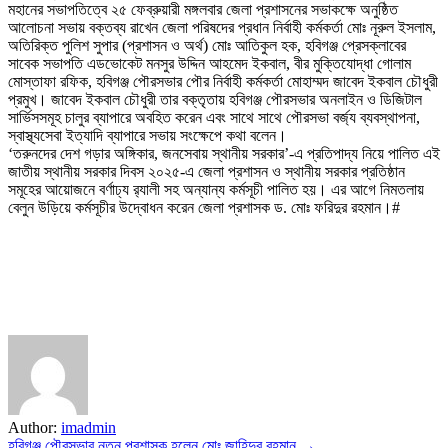
মহানের সভাপতিত্বে ২৫ ফেব্রুয়ারী মঙ্গলবার জেলা প্রশাসনের সভাকক্ষে অনুষ্ঠিত
আলোচনা সভায় বক্তব্য রাখেন জেলা পরিষদের প্রধান নির্বাহী কর্মকর্তা মোঃ নূরুল ইসলাম,
অতিরিক্ত পুলিশ সুপার (প্রশাসন ও অর্থ) মোঃ আতিকুল হক, হবিগঞ্জ প্রেসক্লাবের
সাবেক সভাপতি এডভোকেট মনসুর উদ্দিন আহমেদ ইকবাল, বীর মুক্তিযোদ্ধা গোলাম
মোস্তাফা রফিক, হবিগঞ্জ পৌরসভার পৌর নির্বাহী কর্মকর্তা মোহাম্মদ জাবেদ ইকবাল চৌধুরী
প্রমুখ। জাবেদ ইকবাল চৌধুরী তার বক্তৃতায় হবিগঞ্জ পৌরসভার অনলাইন ও ডিজিটাল
সার্ভিসসমূহ চালুর ব্যাপারে অবহিত করেন এবং সাথে সাথে পৌরসভা বর্জ্য ব্যবস্থাপনা,
স্বাস্থ্যসেবা ইত্যাদি ব্যাপারে সভায় সংক্ষেপে কথা বলেন।
‘তরুনদের দেশ গড়ার অঙ্গিকার, জনসেবায় স্থানীয় সরকার’-এ প্রতিপাদ্য নিয়ে পালিত এই
জাতীয় স্থানীয় সরকার দিবস ২০২৫-এ জেলা প্রশাসন ও স্থানীয় সরকার প্রতিষ্ঠান
সমূহের আয়োজনে বর্ণাঢ্য র‌্যালী সহ অন্যান্য কর্মসূচী পালিত হয়। এর আগে নিমতলায়
বেলুন উড়িয়ে কর্মসূচীর উদ্বোধন করেন জেলা প্রশাসক ড. মোঃ ফরিদুর রহমান।#
Author:
imadmin
হবিগঞ্জ পৌরসভার নতুন প্রশাসক হলেন মোঃ জাহিদুর রহমান →