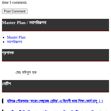
time I comment.
Master Plan / মহাপরিকল্পনা
Master Plan
মহাপরিকল্পনা
প্রশাসক
মোঃ মঈনুল হক
নোটিশ
হবিগঞ্জ পৌরসভার ‘ফরেন লেঙ্গুয়েজ সেন্টার’-এ বিদেশী ভাষা শিক্ষা কোর্স চালু ।।