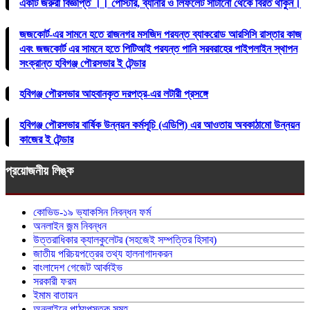
একটি জরুরী বিজ্ঞপ্তি ।। পোস্টার, ব্যানার ও লিফলেট সাঁটানো থেকে বিরত থাকুন।
জজকোর্ট-এর সামনে হতে রাজনগর মসজিদ পরযন্ত ব্যাকরোড আরসিসি রাস্তার কাজ
এবং জজকোর্ট এর সামনে হতে পিটিআই পরযন্ত পানি সরবরাহের পাইপলাইন স্থাপন
সংক্রান্ত হবিগঞ্জ পৌরসভার ই টেন্ডার
হবিগঞ্জ পৌরসভার আহবানকৃত দরপত্র-এর লটারী প্রসঙ্গে
হবিগঞ্জ পৌরসভার বার্ষিক উন্নয়ন কর্মসূচি (এডিপি) এর আওতায় অবকাঠামো উন্নয়ন
কাজের ই টেন্ডার
প্রয়োজনীয় লিঙ্ক
কোভিড-১৯ ভ্যাকসিন নিবন্ধন ফর্ম
অনলাইন জন্ম নিবন্ধন
উত্তরাধিকার ক্যালকুলেটর (সহজেই সম্পত্তির হিসাব)
জাতীয় পরিচয়পত্রের তথ্য হালনাগাদকরন
বাংলাদেশ গেজেট আর্কাইভ
সরকারী ফরম
ইমাম বাতায়ন
অনলাইনে পাঠ্যপুস্তক সমূহ