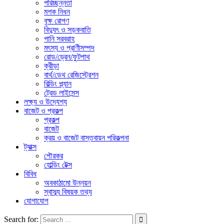
পরিচ্ছন্নতা
মশক নিধন
বৃক্ষ রোপণ
বিদ্যুৎ ও সড়কবাতি
পানি সরবরাহ
মৎস্য ও প্রাণীসম্পদ
রোড/ড্রেন/ফুটপাথ
ক্রীড়া
বার্থ/ডেথ রেজিস্ট্রেশন
বিল্ডিং প্ল্যান
ট্রেড লাইসেন্স
লক্ষ্য ও উদ্যেশ্য
বাজেট ও প্রকল্প
প্রকল্প
বাজেট
ক্রয় ও বাজেট বাস্তবায়ন পরিকল্পনা
ট্যাক্স
পৌরকর
হোল্ডিং টেক্স
বিবিধ
অবকাঠামো উন্নয়ন
স্বাস্ব্য বিষয়ক তথ্য
যোগাযোগ
Search for: