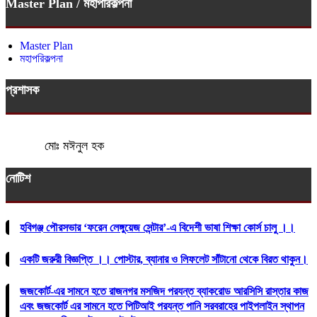
Master Plan / মহাপরিকল্পনা
Master Plan
মহাপরিকল্পনা
প্রশাসক
মোঃ মঈনুল হক
নোটিশ
হবিগঞ্জ পৌরসভার ‘ফরেন লেঙ্গুয়েজ সেন্টার’-এ বিদেশী ভাষা শিক্ষা কোর্স চালু ।।
একটি জরুরী বিজ্ঞপ্তি ।। পোস্টার, ব্যানার ও লিফলেট সাঁটানো থেকে বিরত থাকুন।
জজকোর্ট-এর সামনে হতে রাজনগর মসজিদ পরযন্ত ব্যাকরোড আরসিসি রাস্তার কাজ
এবং জজকোর্ট এর সামনে হতে পিটিআই পরযন্ত পানি সরবরাহের পাইপলাইন স্থাপন