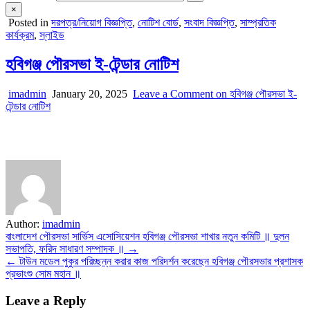
×
Posted in
দরপত্র/নিয়োগ বিজ্ঞপ্তি
,
নোটিশ বোর্ড
,
সংবাদ বিজ্ঞপ্তি
,
সাম্প্রতিক
কার্যক্রম
,
স্লাইড
হবিগঞ্জ পৌরসভা ই-টেন্ডার নোটিশ
imadmin
January 20, 2025
Leave a Comment
on হবিগঞ্জ পৌরসভা ই-
টেন্ডার নোটিশ
Author:
imadmin
Post
বাংলাদেশ পৌরসভা সার্ভিস এসোসিয়েশন হবিগঞ্জ পৌরসভা শাখার নতুন কমিটি ॥ দুলন
সভাপতি, ফরিদ সাধারণ সম্পাদক ॥ →
navigation
← টাউন মডেল পুকুর পরিচ্ছন্ন করার কাজ পরিদর্শন করেছেন হবিগঞ্জ পৌরসভার প্রশাসক
প্রভাংশু সোম মহান ॥
Leave a Reply