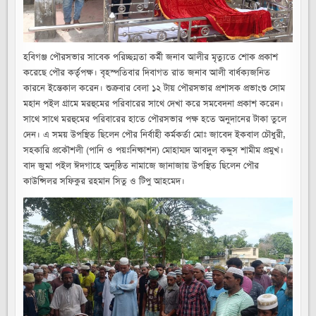
হবিগঞ্জ পৌরসভার সাবেক পরিচ্ছন্নতা কর্মী জনাব আলীর মৃত‍্যুতে শোক প্রকাশ
করেছে পৌর কর্তৃপক্ষ। বৃহস্পতিবার দিবাগত রাত জনাব আলী বার্ধক‍্যজনিত
কারনে ইন্তেকাল করেন। শুক্রবার বেলা ১২ টায় পৌরসভার প্রশাসক প্রভাংশু সোম
মহান পইল গ্রামে মরহুমের পরিবারের সাথে দেখা করে সমবেদনা প্রকাশ করেন।
সাথে সাথে মরহুমের পরিবারের হাতে পৌরসভার পক্ষ হতে অনুদানের টাকা তুলে
দেন। এ সময় উপস্থিত ছিলেন পৌর নির্বাহী কর্মকর্তা মোঃ জাবেদ ইকবাল চৌধুরী,
সহকারি প্রকৌশলী (পানি ও পয়ঃনিষ্কাশন) মোহাম্মদ আবদুল কদ্দুস শামীম প্রমুখ।
বাদ জুমা পইল ঈদগাহে অনুষ্ঠিত নামাজে জানাজায় উপস্থিত ছিলেন পৌর
কাউন্সিলর সফিকুর রহমান সিতু ও টিপু আহমেদ।