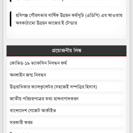
হবিগঞ্জ পৌরসভার বার্ষিক উন্নয়ন কর্মসূচি (এডিপি) এর আওতায়
অবকাঠামো উন্নয়ন কাজের ই টেন্ডার
প্রয়োজনীয় লিঙ্ক
কোভিড-১৯ ভ্যাকসিন নিবন্ধন ফর্ম
অনলাইন জন্ম নিবন্ধন
উত্তরাধিকার ক্যালকুলেটর (সহজেই সম্পত্তির হিসাব)
জাতীয় পরিচয়পত্রের তথ্য হালনাগাদকরন
বাংলাদেশ গেজেট আর্কাইভ
সরকারী ফরম