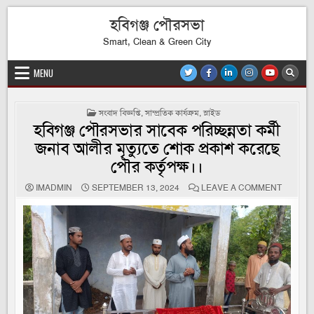
Skip
হবিগঞ্জ পৌরসভা
to
content
Smart, Clean & Green City
MENU
POSTED
সংবাদ বিজ্ঞপ্তি
,
সাম্প্রতিক কার্যক্রম
,
স্লাইড
IN
হবিগঞ্জ পৌরসভার সাবেক পরিচ্ছন্নতা কর্মী
জনাব আলীর মৃত‍্যুতে শোক প্রকাশ করেছে
পৌর কর্তৃপক্ষ।।
ON
IMADMIN
SEPTEMBER 13, 2024
LEAVE A COMMENT
হবিগঞ্জ
পৌরসভার
সাবেক
পরিচ্ছন্নতা
কর্মী
জনাব
আলীর
মৃত‍্যুতে
শোক
প্রকাশ
করেছে
পৌর
কর্তৃপক্ষ।।