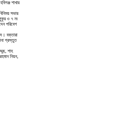
বিগঞ্জ শাখার
তবিনিময় সভার
ুকুর ও ৭ নং
 দেন পরিবেশ
্দ। বক্তারা
না প্রস্তুত
দুছ, শাহ
 রহমান নিয়ন,