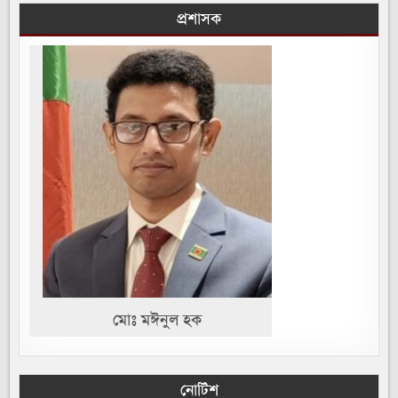
প্রশাসক
মোঃ মঈনুল হক
নোটিশ