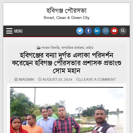
Skip
হবিগঞ্জ পৌরসভা
to
content
Smart, Clean & Green City
MENU
POSTED
সংবাদ বিজ্ঞপ্তি
,
সাম্প্রতিক কার্যক্রম
,
স্লাইড
IN
হবিগঞ্জের বন্যা দুর্গত এলাকা পরিদর্শন
করেছেন হবিগঞ্জ পৌরসভার প্রশাসক প্রভাংশু
সোম মহান
ON
IMADMIN
AUGUST 23, 2024
LEAVE A COMMENT
হবিগঞ্জের
বন্যা
দুর্গত
এলাকা
পরিদর্শন
করেছেন
হবিগঞ্জ
পৌরসভার
প্রশাসক
প্রভাংশু
সোম
মহান