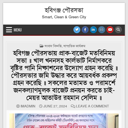
Skip
হবিগঞ্জ পৌরসভা
to
content
Smart, Clean & Green City
MENU
POSTED
সংবাদ বিজ্ঞপ্তি
,
সাম্প্রতিক কার্যক্রম
IN
হবিগঞ্জ পৌরসভায় প্রাক-বাজেট মতবিনিময়
সভা ॥ খাল খননসহ কার্লভাট নির্মাণকরে
বৃষ্টির পানি নিষ্কাশনের উদ্যোগ গ্রহন করেছি ॥
পৌরসভার জমি উদ্ধার করে আয়বর্ধক প্রকল্প
গ্রহন করেছি ॥ সকলের মতামত ও পরামর্শে
জনকল্যাণমুলক বাজেট প্রনয়ন করতে চাই-
মেয়র আতাউর রহমান সেলিম ॥
ON
IMADMIN
JUNE 27, 2024
LEAVE A COMMENT
হবিগঞ্জ
পৌরসভায়
প্রাক-
বাজেট
মতবিনিময়
সভা