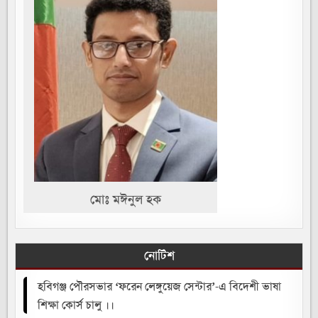
মোঃ মঈনুল হক
নোটিশ
হবিগঞ্জ পৌরসভার ‘ফরেন লেঙ্গুয়েজ সেন্টার’-এ বিদেশী ভাষা
শিক্ষা কোর্স চালু ।।