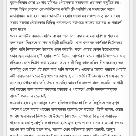
বৃহস্পতিবার বেলা ১২ টায় হবিগঞ্জ পৌরসভার সভাকক্ষে ওই সভা অনুষ্ঠিত হয়।
সভায় টাউন লেভেল কো-অর্ডিনেশন কমিটি (টিএলসিসি)’র সদস্যদের সাথে
মতবিনিময় করা হয়। মেয়র আতাউর রহমান সেলিমের সভাপতিত্বে মতবিনিময়
সভায় বক্তারা পৌরসভার বিভিন্ন পদক্ষেপের ব্যাপারে তাদের মতামত ও পরামর্শ
তুলে ধরেন।
মেয়র আতাউর রহমান সেলিম বলেন ‘গত তিন বছরে আমরা হবিগঞ্জ শহরের
জলাবদ্ধতা নিরসনে ব্যাপক কর্মসূচী চালিয়েছি। খাল খননসহ কার্লভাট নির্মানকরে
বৃষ্টির পানি নিষ্কাশনের উদ্যোগ গ্রহন করেছি। ফলে এবছর তেমন উল্লেখযোগ্য
কোন জলাবদ্ধাতার সৃষ্টি হয়নি। পানি উন্নয়ন বোর্ডের সামনের পানি নিষ্কাশনের জন্য
ইতিমধ্যে ড্রেন নির্মাণ করা হয়েছে। তবে বাকী কিছু কাজ প্রক্রিয়াধীন রয়েছে। ওই
কাজটুকু শেষ হলে এই স্থানে আর পানি জমবে না। এছাড়াও আমরা পুরাতন খোয়াই
নদী পরিস্কারের মতো উল্লেখযোগ্য কাজে হাত দিয়েছি। ইতিমধ্যে বেশ সফলতাও
এসেছে। পৌরসভার জমি উদ্ধার করেছি। আয়বর্ধক প্রকল্প গ্রহন করেছি। আগামী
অর্থ বছরের জন্য আমরা সকলের মতামত ও পরামর্শে একটি জনকল্যানমুলক
বাজেট প্রনয়ন করতে চাই।’
প্রফেসার ইকরামুল ওয়াদুদ বলেন হবিগঞ্জ পৌরসভা বিগত কিছুদিনে গুরুত্বপূর্ন
পদক্ষেপ গ্রহন করায় শহরের জলাবদ্ধতা অনেকাংশে কমেছে। তিনি বলেন, মেয়র
সেলিম জলাবদ্ধতা নিরসনে যে উদ্যোগ নিয়েছেন তা আরো কিছুদিন অব্যাহত
থাকলে আমরা পুরোপুরি জলাবদ্ধতা হতে মুক্ত হতে পারবো। সভায় আরো বক্তব্য
রাখেন ডাঃ অসিত রঞ্জন দাশ, সাবেক পৌর কমিশনার মুকুল আচার্যী, আব্দুল