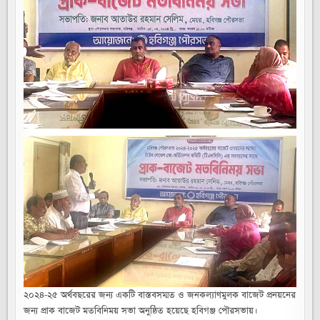
॥
খাল
খননসহ
কার্লভাট
নির্মাণকরে
বৃষ্টির
পানি
নিষ্কাশনের
উদ্যোগ
গ্রহন
করেছি
॥
পৌরসভার
জমি
উদ্ধার
করে
আয়বর্ধক
প্রকল্প
গ্রহন
করেছি
॥
সকলের
মতামত
ও
পরামর্শে
জনকল্যাণমুলক
বাজেট
প্রনয়ন
করতে
চাই-
মেয়র
আতাউর
রহমান
সেলিম
২০২৪-২৫ অর্থবছরের জন্য একটি বাস্তবসম্মত ও জনকল্যাণমুলক বাজেট প্রনয়নের
॥
জন্য প্রাক বাজেট মতবিনিময় সভা অনুষ্ঠিত হয়েছে হবিগঞ্জ পৌরসভায়।