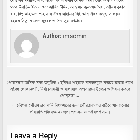
মোতলিব মমরাজ, এডভোকেট প্রবাল কুমার মোদক প্রমুখ। পৌর কাউন্সিলরদের
মাঝে উপস্থিত ছিলেন মোঃ জাহির উদ্দিন, মোহাম্মদ জুনায়েদ মিয়া, গৌতম কুমার
রায়, টিপু আহমেদ, শাহ সালাউদ্দিন আহাম্মদ টিটু, আলাউদ্দিন কদ্দুছ, সফিকুর
রহমান সিতু, খালেদা জুয়েল ও শেখ সুমা জামান।
imadmin
Author:
Post
পৌরসভার মাসিক সভা অনুষ্ঠিত ॥ হবিগঞ্জ শহরকে যানজটমুক্ত করতে রাস্তার পাশে
অবৈধ দোকানপাট, নির্মাণসামগ্রী ও মালামাল অপসারনে উচ্ছেদ অভিযান করবে
navigation
পৌরসভা →
← হবিগঞ্জ পৌরসভার পানি নিষ্কাশনের জন্য পৌরএলাকার বাইরে খালগুলোর
পরিস্থিতি পর্যবেক্ষনে জেলা প্রশাসন ও পৌরপ্রশাসন ॥
Leave a Reply