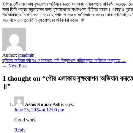
সম্ভাব্য
হবিগঞ্জ পৌর এলাকায় বৃক্ষরোপন অভিযান করতে সম্ভাব্য এলাকাগুলো পরিদর্শন করেছেন মেয়
এলাকাগুলো
সময় তিনি শহরের সবুজায়নের জন্য বৃক্ষরোপনের স্থানগুলো চিহ্নিত করেন। এছাড়াও পুর
পরিদর্শন
প্রতিনিধিদের নির্দেশ দেন। মেয়র হাসপাতাল সড়কে সংশ্লিষ্টদের অবৈধ দোকানপাট সড়ি
করেছেন
করে গড়ে তোলতে তিনি বৃক্ষরোপনের পরিকল্পনা করেন।#
মেয়র
আতাউর
রহমান
সেলিম
॥
Author:
imadmin
Post
দুদিনের অবিরাম বর্ষণেও পৌরসভার পানি নিস্কাশনে পরিচ্ছন্নতা অভিযান অব্যাহত →
← Next Post
navigation
1 thought on “
পৌর এলাকায় বৃক্ষরোপন অভিযান করতে
॥
”
Ashis Kumar Ashis
says:
June 25, 2024 at 12:00 pm
Good work
Reply