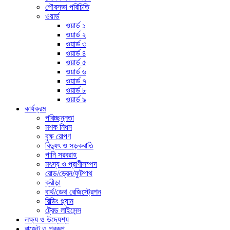
পৌরসভা পরিচিতি
ওয়ার্ড
ওয়ার্ড ১
ওয়ার্ড ২
ওয়ার্ড ৩
ওয়ার্ড ৪
ওয়ার্ড ৫
ওয়ার্ড ৬
ওয়ার্ড ৭
ওয়ার্ড ৮
ওয়ার্ড ৯
কার্যক্রম
পরিচ্ছন্নতা
মশক নিধন
বৃক্ষ রোপণ
বিদ্যুৎ ও সড়কবাতি
পানি সরবরাহ
মৎস্য ও প্রাণীসম্পদ
রোড/ড্রেন/ফুটপাথ
ক্রীড়া
বার্থ/ডেথ রেজিস্ট্রেশন
বিল্ডিং প্ল্যান
ট্রেড লাইসেন্স
লক্ষ্য ও উদ্যেশ্য
বাজেট ও প্রকল্প