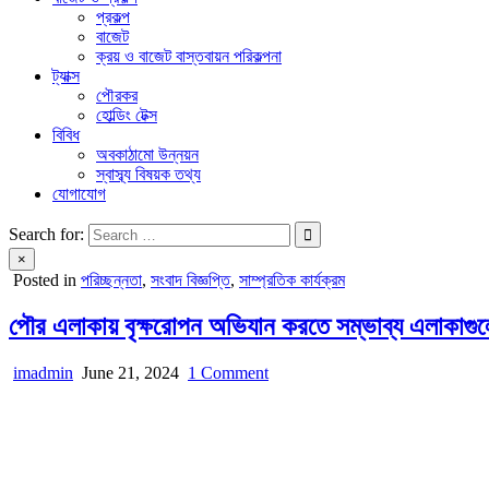
প্রকল্প
বাজেট
ক্রয় ও বাজেট বাস্তবায়ন পরিকল্পনা
ট্যাক্স
পৌরকর
হোল্ডিং টেক্স
বিবিধ
অবকাঠামো উন্নয়ন
স্বাস্ব্য বিষয়ক তথ্য
যোগাযোগ
Search for:
×
Posted in
পরিচ্ছন্নতা
,
সংবাদ বিজ্ঞপ্তি
,
সাম্প্রতিক কার্যক্রম
পৌর এলাকায় বৃক্ষরোপন অভিযান করতে সম্ভাব্য এলাকাগু
on
imadmin
June 21, 2024
1 Comment
পৌর
এলাকায়
বৃক্ষরোপন
অভিযান
করতে