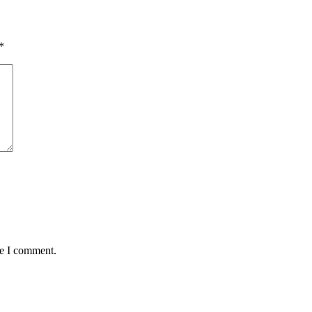
*
me I comment.