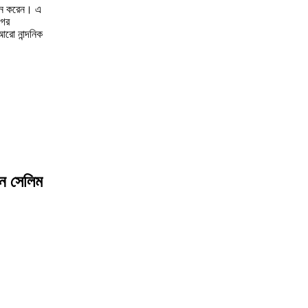
্শন করেন। এ
গের
রো নান্দনিক
ন সেলিম