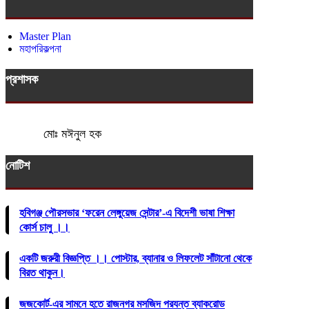
Master Plan
মহাপরিকল্পনা
প্রশাসক
মোঃ মঈনুল হক
নোটিশ
হবিগঞ্জ পৌরসভার ‘ফরেন লেঙ্গুয়েজ সেন্টার’-এ বিদেশী ভাষা শিক্ষা
কোর্স চালু ।।
একটি জরুরী বিজ্ঞপ্তি ।। পোস্টার, ব্যানার ও লিফলেট সাঁটানো থেকে
বিরত থাকুন।
জজকোর্ট-এর সামনে হতে রাজনগর মসজিদ পরযন্ত ব্যাকরোড