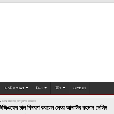
বাজেট ও প্রকল্প
ট্যাক্স
বিবিধ
যোগাযোগ
POSTED
সংবাদ বিজ্ঞপ্তি
,
সাম্প্রতিক কার্যক্রম
IN
ে ভিজিএফের চাল বিতরণ করলেন মেয়র আতাউর রহমান সেলিম