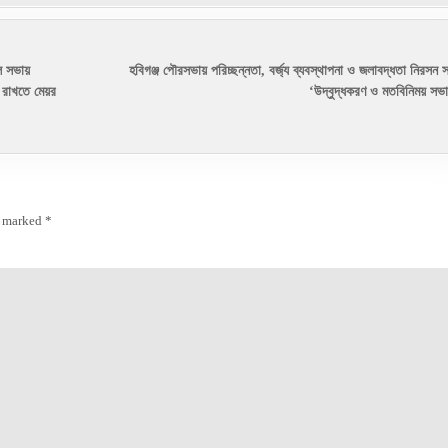
ে সভায়
হবিগঞ্জ পৌরসভায় পরিচ্ছন্নতা, বর্জ্য ব্যবস্থাপনা ও জলাবদ্ধতা নিরসন স
 রাখতে মেয়র
‘উদ্বুদ্ধকরণ ও মতবিনিময় স
e marked
*