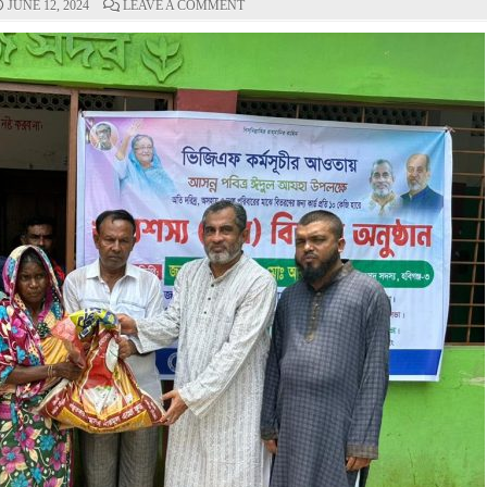
ON
JUNE 12, 2024
LEAVE A COMMENT
হবিগঞ্জ
পৌরএলাকায়
দরিদ্রদের
মাঝে
ভিজিএফের
চাল
বিতরণ
করলেন
মেয়র
আতাউর
রহমান
সেলিম