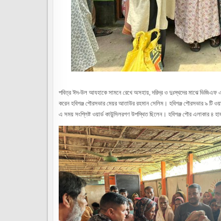
পবিত্র ঈদ-উল আযহাকে সামনে রেখে অসহায়, দরিদ্র ও দুঃস্থদের মাঝে ভিজিএফ এর
করেন হবিগঞ্জ পৌরসভার মেয়র আতাউর রহমান সেলিম। হবিগঞ্জ পৌরসভার ৯ টি ওয়ার্ডে
এ সময় সংশ্লিষ্ট ওয়ার্ড কাউন্সিলরগণ উপস্থিত ছিলেন। হবিগঞ্জ পৌর এলাকার ৪ 