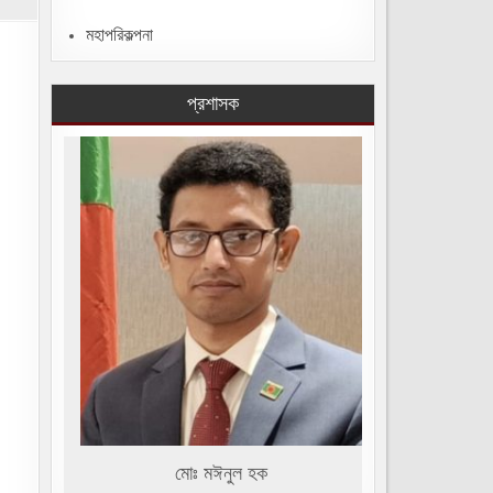
মহাপরিকল্পনা
প্রশাসক
মোঃ মঈনুল হক