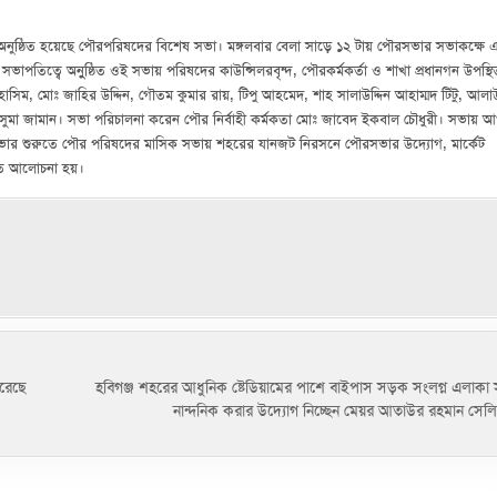
ে অনুষ্ঠিত হয়েছে পৌরপরিষদের বিশেষ সভা। মঙ্গলবার বেলা সাড়ে ১২ টায় পৌরসভার সভাকক্ষে 
পতিত্বে অনুুষ্ঠিত ওই সভায় পরিষদের কাউন্সিলরবৃন্দ, পৌরকর্মকর্তা ও শাখা প্রধানগন উপস্থি
, মোঃ জাহির উদ্দিন, গৌতম কুমার রায়, টিপু আহমেদ, শাহ সালাউদ্দিন আহাম্মদ টিটু, আলাউ
খ সুমা জামান। সভা পরিচালনা করেন পৌর নির্বাহী কর্মকতা মোঃ জাবেদ ইকবাল চৌধুরী। সভায় আ
 সভার শুরুতে পৌর পরিষদের মাসিক সভায় শহরের যানজট নিরসনে পৌরসভার উদ্যোগ, মার্কেট
ারিত আলোচনা হয়।
করেছে
হবিগঞ্জ শহরের আধুনিক ষ্টেডিয়ামের পাশে বাইপাস সড়ক সংলগ্ন এলাকা
নান্দনিক করার উদ্যোগ নিচ্ছেন মেয়র আতাউর রহমান সে