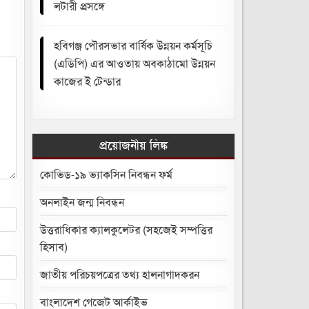
লটারী প্রসঙ্গে
হবিগঞ্জ পৌরসভার বার্ষিক উন্নয়ন কর্মসূচি
(এডিপি) এর আওতায় অবকাঠামো উন্নয়ন
কাজের ই টেন্ডার
প্রয়োজনীয় লিঙ্ক
কোভিড-১৯ ভ্যাকসিন নিবন্ধন ফর্ম
অনলাইন জন্ম নিবন্ধন
উত্তরাধিকার ক্যালকুলেটর (সহজেই সম্পত্তির
হিসাব)
জাতীয় পরিচয়পত্রের তথ্য হালনাগাদকরন
বাংলাদেশ গেজেট আর্কাইভ