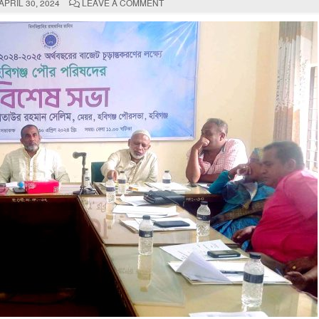
ON
APRIL 30, 2024
LEAVE A COMMENT
২০২৪-২৫
অর্থবছরের
বাজেট
চুড়ান্তকরণের
লক্ষ্যে
অনুষ্ঠিত
হয়েছে
পৌরপরিষদের
বিশেষ
সভা