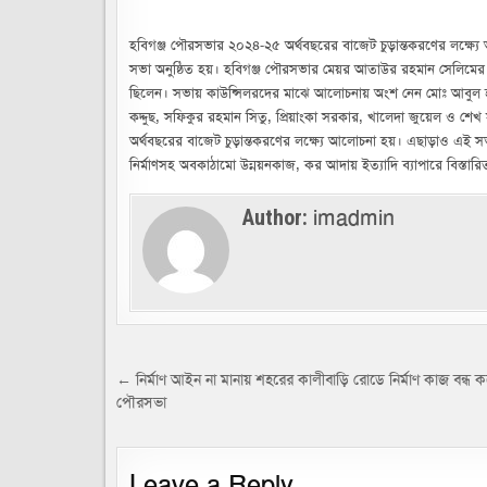
হবিগঞ্জ পৌরসভার ২০২৪-২৫ অর্থবছরের বাজেট চুড়ান্তকরণের লক্ষ্য
সভা অনুষ্ঠিত হয়। হবিগঞ্জ পৌরসভার মেয়র আতাউর রহমান সেলিমের সভা
ছিলেন। সভায় কাউন্সিলরদের মাঝে আলোচনায় অংশ নেন মোঃ আবুল হাসিম
কদ্দুছ, সফিকুর রহমান সিতু, প্রিয়াংকা সরকার, খালেদা জুয়েল ও শে
অর্থবছরের বাজেট চুড়ান্তকরণের লক্ষ্যে আলোচনা হয়। এছাড়াও এই
নির্মাণসহ অবকাঠামো উন্নয়নকাজ, কর আদায় ইত্যাদি ব্যাপারে বিস্ত
imadmin
Author:
Post
← নির্মাণ আইন না মানায় শহরের কালীবাড়ি রোডে নির্মাণ কাজ বন্ধ 
পৌরসভা
navigation
Leave a Reply