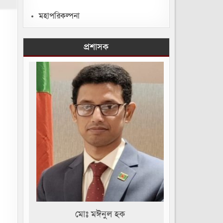
মহাপরিকল্পনা
প্রশাসক
মোঃ মঈনুল হক