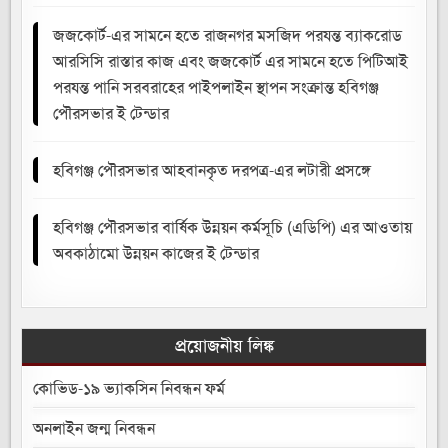
জজকোর্ট-এর সামনে হতে রাজনগর মসজিদ পরযন্ত ব্যাকরোড
আরসিসি রাস্তার কাজ এবং জজকোর্ট এর সামনে হতে পিটিআই
পরযন্ত পানি সরবরাহের পাইপলাইন স্থাপন সংক্রান্ত হবিগঞ্জ
পৌরসভার ই টেন্ডার
হবিগঞ্জ পৌরসভার আহবানকৃত দরপত্র-এর লটারী প্রসঙ্গে
হবিগঞ্জ পৌরসভার বার্ষিক উন্নয়ন কর্মসূচি (এডিপি) এর আওতায়
অবকাঠামো উন্নয়ন কাজের ই টেন্ডার
প্রয়োজনীয় লিঙ্ক
কোভিড-১৯ ভ্যাকসিন নিবন্ধন ফর্ম
অনলাইন জন্ম নিবন্ধন