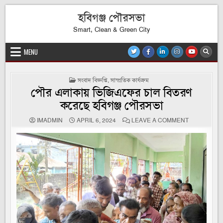
Skip
হবিগঞ্জ পৌরসভা
to
content
Smart, Clean & Green City
MENU
POSTED
সংবাদ বিজ্ঞপ্তি
,
সাম্প্রতিক কার্যক্রম
IN
পৌর এলাকায় ভিজিএফের চাল বিতরণ
করেছে হবিগঞ্জ পৌরসভা
ON
IMADMIN
APRIL 6, 2024
LEAVE A COMMENT
পৌর
এলাকায়
ভিজিএফের
চাল
বিতরণ
করেছে
হবিগঞ্জ
পৌরসভা