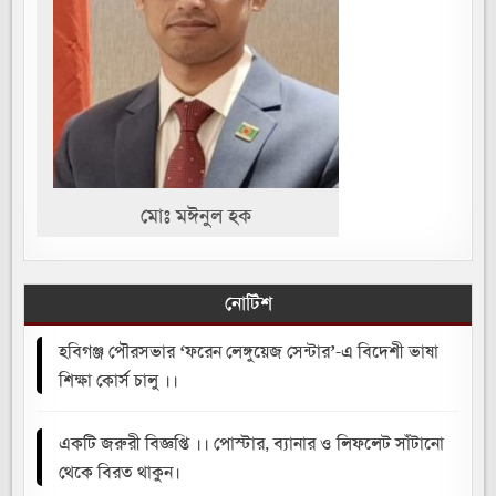
মোঃ মঈনুল হক
নোটিশ
হবিগঞ্জ পৌরসভার ‘ফরেন লেঙ্গুয়েজ সেন্টার’-এ বিদেশী ভাষা
শিক্ষা কোর্স চালু ।।
একটি জরুরী বিজ্ঞপ্তি ।। পোস্টার, ব্যানার ও লিফলেট সাঁটানো
থেকে বিরত থাকুন।