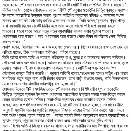
সহ্য করেও পৌরসভার বেদখল হয়ে যাওয়া কোটি কোটি টাকার সম্পত্তি উদ্ধার করছে।’
-টাউন মসজিদ রোডে পৌরসভার বহুতল বিশিষ্ট পৌরসুপার মার্কেটের ভিত্তিপ্রস্তর স্থাপন
উপলক্ষে আয়োজিত উন্নয়ন সভায় প্রধান অতিথির বক্তব্যে হবিগঞ্জ-৩ আসনের সংসদ
সদস্য এডভোকেট মোঃ আবু জাহির এসব কথা বলেন। তিনি বলেন,‘চন্দ্রনাথ পুকুর পাড়ে
যারা ব্যবসায়ী ছিলেন মার্কেট নির্মান হলে তারা আরো ভালো পরিবেশে ব্যবসা করতে
পারবেন। সাথে সাথে আরো নতুন নতুন ব্যবসায়ীরা ব্যবসা করার সুযোগ পাবেন।
পৌরসভার আয় বাড়বে। আর পৌরসভার আয় বাড়লে পৌরপরিষদ নাগরিকের সেবা নিশ্চিত
করতে পারবে।’
এমপি বলেন, ‘হবিগঞ্জ এখন আর অবহেলিত জেলা নয়। বিশ্বের দরবারে বাংলাদেশ যেভাবে
এগিয়ে যাচ্ছে, ঠিক একইভাবে হবিগঞ্জও এগিয়ে যাচ্ছে।
তিনি আরো বলেন,‘হবিগঞ্জ শহরকে পরিচ্ছন্ন রাখা, সুন্দর রাখা আমাদের সকলের দায়িত্ব।
পৌরসভা বর্জ্য অপসারণ করে। আমদেরও দায়িত্ব বর্জ্য সঠিকভাবে পৌরসভার কাছে তুলে
দেয়া। আমরা এই বর্জ্য ব্যবস্থাপনার জন্য প্রায় ৫ কোটি টাকা খরচ করে ডাম্পিং
স্টেশনের রাস্তা নির্মাণ করেছি।’ প্রধান অতিথি বলেন,‘দুঃখজনক হলেও সত্যি এই শহরে
নাগরিকরা নতুন নতুন বাসা-বাড়ী নির্মাণ করছেন, তবে গাড়ী যাওয়ার জন্য, পানি নিস্কাশনের
ড্রেনের জন্য প্রয়োজনীয় জায়গাটুকু রাখা হচ্ছে না।’
সোমবার বিকেলে টাউন মসজিদ রোডে পৌরসভার বহুতল বিশিষ্ট পৌর সুপার মাকের্টের
ভিত্তি প্রস্তর স্থাপন উপলক্ষে পৌরসভা আয়োজিত উন্নয়ন সভায় সভাপতিত্ব করেন
মেয়র আতাউর রহমান সেলিম। সভাপতির বক্তব্যে মেয়র আতাউর রহমান সেলিম
বলেন,‘অনেক প্রতিবন্ধকতা পার হয়ে এই মার্কেট নিমার্ণ করতে হচ্ছে। সরকারের নীতি
অনুযায়ী স্থানীয় সরকার প্রতিষ্ঠানসমূহকে নিজস্ব আয়ের উপর নির্ভর করতে হয়। ফলে
আয় বর্ধক প্রকল্প গ্রহন করতে হয়। আমরা মার্কেট নির্মাণ বাস্তবায়ন করলে ব্যবয়ায়ীদের ও
সুযোগ বাড়বে, পুকুরের অংশও খোলা থাকবে এবং পৌরসভার আয়ও বৃদ্ধি পাবে।’
সভায় বিশেষ অতিথি হিসেবে বক্তব্য রাখেন হবিগঞ্জ স্থানীয় সরকার উপপরিচালক প্রভাংশু