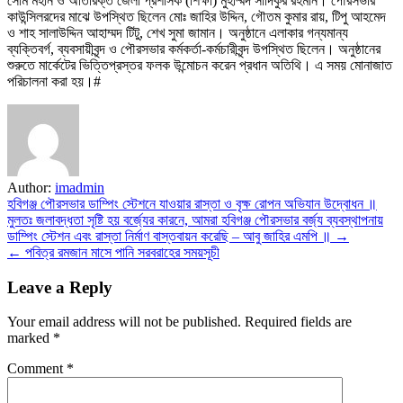
সোম মহান ও অতিরিক্ত জেলা প্রশাসক (শিক্ষা) মুহাম্মদ সাদিকুর রহমান। পৌরসভার
কাউন্সিলরদের মাঝে উপস্থিত ছিলেন মোঃ জাহির উদ্দিন, গৌতম কুমার রায়, টিপু আহমেদ
ও শাহ সালাউদ্দিন আহাম্মদ টিটু, শেখ সুমা জামান। অনুষ্ঠানে এলাকার গন্যমান্য
ব্যক্তিবর্গ, ব্যবসায়ীবৃন্দ ও পৌরসভার কর্মকর্তা-কর্মচারীবৃন্দ উপস্থিত ছিলেন। অনুষ্ঠানের
শুরুতে মার্কেটের ভিত্তিপ্রস্তর ফলক উন্মোচন করেন প্রধান অতিথি। এ সময় মোনাজাত
পরিচালনা করা হয়।#
Author:
imadmin
Post
হবিগঞ্জ পৌরসভার ডাম্পিং স্টেশনে যাওয়ার রাস্তা ও বৃক্ষ রোপন অভিযান উদ্বোধন ॥
মুলতঃ জলাবদ্ধতা সৃষ্টি হয় বর্জ্যের কারনে, আমরা হবিগঞ্জ পৌরসভার বর্জ্য ব্যবস্থাপনায়
navigation
ডাম্পিং স্টেশন এবং রাস্তা নির্মাণ বাস্তবায়ন করেছি – আবু জাহির এমপি ॥ →
← পবিত্র রমজান মাসে পানি সরবরাহের সময়সূচী
Leave a Reply
Your email address will not be published.
Required fields are
marked
*
Comment
*