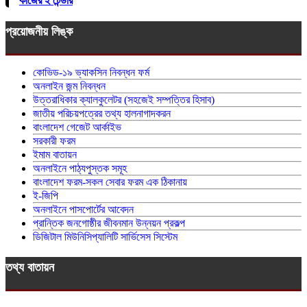
কাজের ই টেন্ডার
প্রয়োজনীয় লিঙ্ক
কোভিড-১৯ ভ্যাকসিন নিবন্ধন ফর্ম
অনলাইন জন্ম নিবন্ধন
উত্তরাধিকার ক্যালকুলেটর (সহজেই সম্পত্তির হিসাব)
জাতীয় পরিচয়পত্রের তথ্য হালনাগাদকরন
বাংলাদেশ গেজেট আর্কাইভ
সরকারী ফরম
ইমাম বাতায়ন
অনলাইনে পাঠ্যপুস্তক সমূহ
বাংলাদেশ ফরম-সকল সেবার ফরম এক ঠিকানায়
ই-জিপি
অনলাইনে পাসপোর্টের আবেদন
প্রান্তিক জনগোষ্ঠীর জীবনমান উন্নয়ন প্রকল্প
ডিজিটাল মিউনিসিপ্যালিটি সার্ভিসেস সিস্টেম
তথ্য বাতায়ন