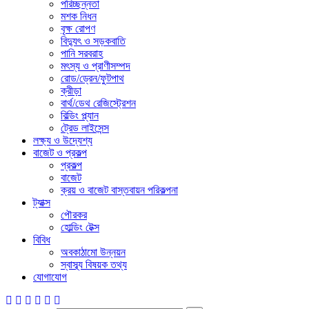
পরিচ্ছন্নতা
মশক নিধন
বৃক্ষ রোপণ
বিদ্যুৎ ও সড়কবাতি
পানি সরবরাহ
মৎস্য ও প্রাণীসম্পদ
রোড/ড্রেন/ফুটপাথ
ক্রীড়া
বার্থ/ডেথ রেজিস্ট্রেশন
বিল্ডিং প্ল্যান
ট্রেড লাইসেন্স
লক্ষ্য ও উদ্যেশ্য
বাজেট ও প্রকল্প
প্রকল্প
বাজেট
ক্রয় ও বাজেট বাস্তবায়ন পরিকল্পনা
ট্যাক্স
পৌরকর
হোল্ডিং টেক্স
বিবিধ
অবকাঠামো উন্নয়ন
স্বাস্ব্য বিষয়ক তথ্য
যোগাযোগ