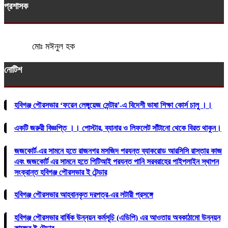
প্রশাসক
মোঃ মঈনুল হক
নোটিশ
হবিগঞ্জ পৌরসভার ‘ফরেন লেঙ্গুয়েজ সেন্টার’-এ বিদেশী ভাষা শিক্ষা কোর্স চালু ।।
একটি জরুরী বিজ্ঞপ্তি ।। পোস্টার, ব্যানার ও লিফলেট সাঁটানো থেকে বিরত থাকুন।
জজকোর্ট-এর সামনে হতে রাজনগর মসজিদ পরযন্ত ব্যাকরোড আরসিসি রাস্তার কাজ
এবং জজকোর্ট এর সামনে হতে পিটিআই পরযন্ত পানি সরবরাহের পাইপলাইন স্থাপন
সংক্রান্ত হবিগঞ্জ পৌরসভার ই টেন্ডার
হবিগঞ্জ পৌরসভার আহবানকৃত দরপত্র-এর লটারী প্রসঙ্গে
হবিগঞ্জ পৌরসভার বার্ষিক উন্নয়ন কর্মসূচি (এডিপি) এর আওতায় অবকাঠামো উন্নয়ন