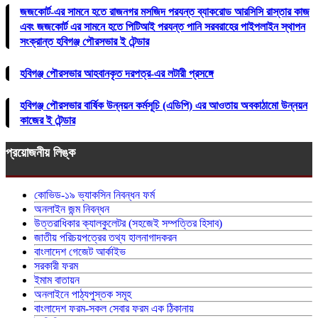
জজকোর্ট-এর সামনে হতে রাজনগর মসজিদ পরযন্ত ব্যাকরোড আরসিসি রাস্তার কাজ
এবং জজকোর্ট এর সামনে হতে পিটিআই পরযন্ত পানি সরবরাহের পাইপলাইন স্থাপন
সংক্রান্ত হবিগঞ্জ পৌরসভার ই টেন্ডার
হবিগঞ্জ পৌরসভার আহবানকৃত দরপত্র-এর লটারী প্রসঙ্গে
হবিগঞ্জ পৌরসভার বার্ষিক উন্নয়ন কর্মসূচি (এডিপি) এর আওতায় অবকাঠামো উন্নয়ন
কাজের ই টেন্ডার
প্রয়োজনীয় লিঙ্ক
কোভিড-১৯ ভ্যাকসিন নিবন্ধন ফর্ম
অনলাইন জন্ম নিবন্ধন
উত্তরাধিকার ক্যালকুলেটর (সহজেই সম্পত্তির হিসাব)
জাতীয় পরিচয়পত্রের তথ্য হালনাগাদকরন
বাংলাদেশ গেজেট আর্কাইভ
সরকারী ফরম
ইমাম বাতায়ন
অনলাইনে পাঠ্যপুস্তক সমূহ
বাংলাদেশ ফরম-সকল সেবার ফরম এক ঠিকানায়