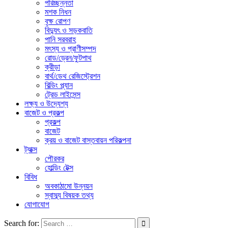
পরিচ্ছন্নতা
মশক নিধন
বৃক্ষ রোপণ
বিদ্যুৎ ও সড়কবাতি
পানি সরবরাহ
মৎস্য ও প্রাণীসম্পদ
রোড/ড্রেন/ফুটপাথ
ক্রীড়া
বার্থ/ডেথ রেজিস্ট্রেশন
বিল্ডিং প্ল্যান
ট্রেড লাইসেন্স
লক্ষ্য ও উদ্যেশ্য
বাজেট ও প্রকল্প
প্রকল্প
বাজেট
ক্রয় ও বাজেট বাস্তবায়ন পরিকল্পনা
ট্যাক্স
পৌরকর
হোল্ডিং টেক্স
বিবিধ
অবকাঠামো উন্নয়ন
স্বাস্ব্য বিষয়ক তথ্য
যোগাযোগ
Search for: