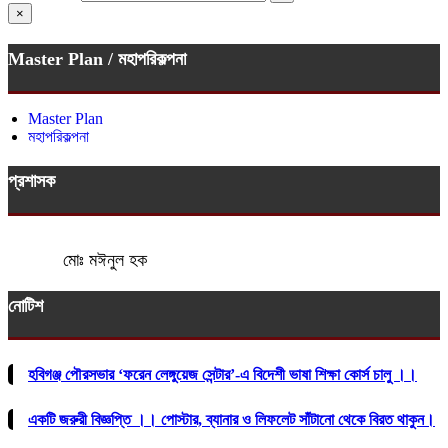
×
Master Plan / মহাপরিকল্পনা
Master Plan
মহাপরিকল্পনা
প্রশাসক
মোঃ মঈনুল হক
নোটিশ
হবিগঞ্জ পৌরসভার ‘ফরেন লেঙ্গুয়েজ সেন্টার’-এ বিদেশী ভাষা শিক্ষা কোর্স চালু ।।
একটি জরুরী বিজ্ঞপ্তি ।। পোস্টার, ব্যানার ও লিফলেট সাঁটানো থেকে বিরত থাকুন।