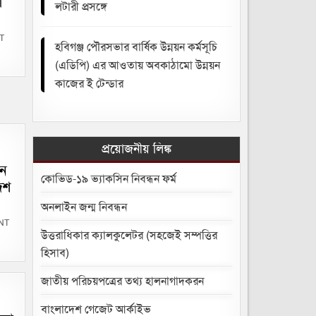
ী
লটারী প্রসঙ্গে
ON
T
হবিগঞ্জ পৌরসভার বার্ষিক উন্নয়ন কর্মসূচি
হবিগঞ্জ
পৌরসভার
আহবানকৃত
(এডিপি) এর আওতায় অবকাঠামো উন্নয়ন
দরপত্র-
এর
কাজের ই টেন্ডার
লটারী
প্রসঙ্গে
প্রয়োজনীয় লিঙ্ক
ইন
কোভিড-১৯ ভ্যাকসিন নিবন্ধন ফর্ম
েশ
অনলাইন জন্ম নিবন্ধন
ON
NT
ধুমপান
উত্তরাধিকার ক্যালকুলেটর (সহজেই সম্পত্তির
ও
তামাকজাত
হিসাব)
দ্রব্য
ব্যবহার
(নিয়ন্ত্রণ)
জাতীয় পরিচয়পত্রের তথ্য হালনাগাদকরন
আইন
২০০৫
অধিকতর
সংশোধনের
বাংলাদেশ গেজেট আর্কাইভ
লক্ষ্যে