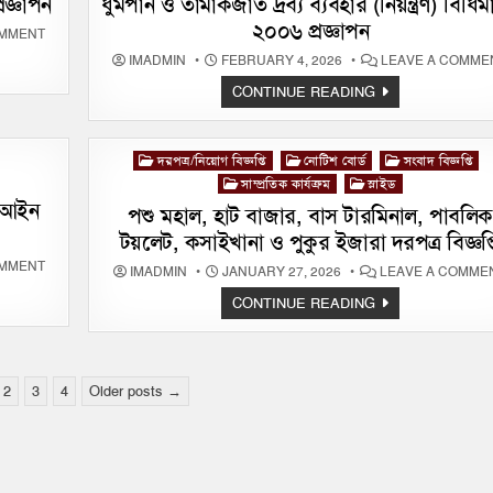
রজ্ঞাপন
ধুমপান ও তামাকজাত দ্রব্য ব্যবহার (নিয়ন্ত্রণ) বিধিম
টেন্ডার
সংশোধনের
২০০৬ প্রজ্ঞাপন
লক্ষ্যে
ON
OMMENT
প্রণীত
জাতীয়
‍অধ্যাদেশ
তামাক
IMADMIN
FEBRUARY 4, 2026
LEAVE A COMME
২০২৫
নিয়ন্ত্রণ
সেল
ধুমপান
CONTINUE READING
বিধিমালা,
ও
২০২২
তামাকজাত
প্রজ্ঞাপন
দ্রব্য
ব্যবহার
Posted
দরপত্র/নিয়োগ বিজ্ঞপ্তি
নোটিশ বোর্ড
সংবাদ বিজ্ঞপ্তি
(নিয়ন্ত্রণ)
বিধিমালা,
in
সাম্প্রতিক কার্যক্রম
স্লাইড
২০০৬
) আইন
প্রজ্ঞাপন
পশু মহাল, হাট বাজার, বাস টারমিনাল, পাবলিক
টয়লেট, কসাইখানা ও পুকুর ইজারা দরপত্র বিজ্ঞপ্ত
ON
OMMENT
IMADMIN
JANUARY 27, 2026
LEAVE A COMME
ধুমপান
ও
পশু
CONTINUE READING
তামাকজাত
মহাল,
দ্রব্য
হাট
ব্যবহার
(নিয়ন্ত্রণ)
বাজার,
আইন
বাস
২০০৫
টারমিনাল,
(২০১৩
পাবলিক
2
3
4
Older posts →
সালের
টয়লেট,
সংশোধণীসহ
কসাইখানা
ও
পুকুর
ইজারা
দরপত্র
বিজ্ঞপ্তি