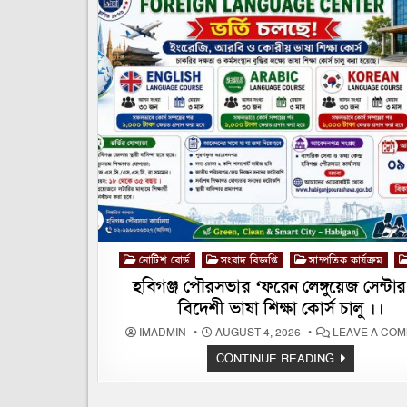
Posted
নোটিশ বোর্ড
সংবাদ বিজ্ঞপ্তি
সাম্প্রতিক কার্যক্রম
in
হবিগঞ্জ পৌরসভার ‘ফরেন লেঙ্গুয়েজ সেন্টা
বিদেশী ভাষা শিক্ষা কোর্স চালু ।।
IMADMIN
AUGUST 4, 2026
LEAVE A CO
হবিগঞ্জ
CONTINUE READING
পৌরসভার
‘ফরেন
লেঙ্গুয়েজ
সেন্টার’-