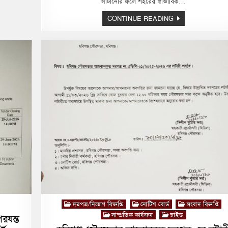
বিদেশী
সাঁটানোর ফলে শহরের স্বাভাবিক…
ব
ভাষা
শিক্ষা
একটি
CONTINUE READING
কোর্স
স
জরুরী
চালু
।।
বিজ্ঞপ্তি
।।
থ
পোস্টার,
ব্যানার
ও
লিফলেট
সাঁটানো
থেকে
বিরত
থাকুন।
Posted
দরপত্র/নিয়োগ বিজ্ঞপ্তি
নোটিশ বোর্ড
সংবাদ বিজ্ঞপ্তি
in
সাম্প্রতিক কার্যক্রম
স্লাইড
রযন্ত