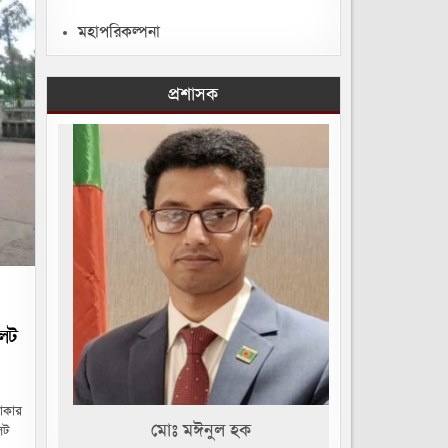
মহাপরিকল্পনা
প্রশাসক
লেট
ON
একটি
লাকার
রুরী
িজ্ঞপ্তি
মোঃ মঈনুল হক
েট
।
োস্টার,