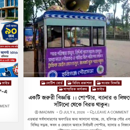
Posted
স্লাইড
নোটিশ বোর্ড
বিবিধ প্রকাশনা
সংবাদ বিজ্ঞপ্তি
in
সাম্প্রতিক কার্যক্রম
স্লাইড
র’-এ
একটি জরুরী বিজ্ঞপ্তি ।। পোস্টার, ব্যানার ও লিফ
সাঁটানো থেকে বিরত থাকুন।
ON
MMENT
হবিগঞ্জ
IMADMIN
JULY 6, 2026
LEAVE A COMMENT
পৌরসভার
‘ফরেন
এতদ্বারা সর্বসাধারণের অবগতির জন্য জানানো যাচ্ছে, যে, হবিগঞ্জ পৌর এ
জ
লেঙ্গুয়েজ
ব
সেন্টার’-
বিভিন্ন সড়ক, ভবন ও দেয়ালে অবাধে নির্বাচনী পোস্টার, ব্যানার ও লিফল
।
এ
প