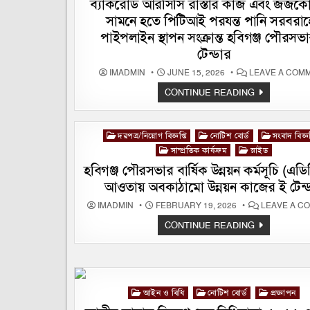
ব্যাকরোড আরসিসি রাস্তার কাজ এবং জজকোর
সামনে হতে পিটিআই পরযন্ত পানি সরবরা
পাইপলাইন স্থাপন সংক্রান্ত হবিগঞ্জ পৌরসভ
টেন্ডার
IMADMIN
JUNE 15, 2026
LEAVE A COM
জজকোর্ট-
CONTINUE READING
এর
সামনে
হতে
রাজনগর
Posted
দরপত্র/নিয়োগ বিজ্ঞপ্তি
নোটিশ বোর্ড
সংবাদ বিজ্ঞপ
মসজিদ
পরযন্ত
in
সাম্প্রতিক কার্যক্রম
স্লাইড
ব্যাকরোড
আরসিসি
হবিগঞ্জ পৌরসভার বার্ষিক উন্নয়ন কর্মসূচি (এড
রাস্তার
কাজ
আওতায় অবকাঠামো উন্নয়ন কাজের ই টেন্
এবং
জজকোর্ট
IMADMIN
FEBRUARY 19, 2026
LEAVE A C
এর
সামনে
হবিগঞ্জ
CONTINUE READING
হতে
পৌরসভার
পিটিআই
বার্ষিক
পরযন্ত
উন্নয়ন
পানি
কর্মসূচি
সরবরাহের
(এডিপি)
পাইপলাইন
এর
স্থাপন
আওতায়
সংক্রান্ত
Posted
আইন ও বিধি
নোটিশ বোর্ড
প্রজ্ঞাপন
অবকাঠামো
হবিগঞ্জ
in
উন্নয়ন
পৌরসভার