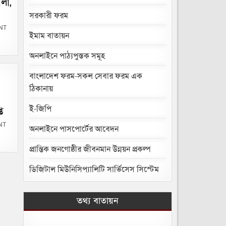
ালা,
প্রণীত
‍অধ্যাদেশ
সরকারী ফরম
২০২৫
ON
NT
ধুমপান
ইমাম বাতায়ন
ও
তামাকজাত
দ্রব্য
অনলাইনে পাঠ্যপুস্তক সমূহ
ব্যবহার
(নিয়ন্ত্রণ)
বিধিমালা,
বাংলাদেশ ফরম-সকল সেবার ফরম এক
২০০৬
প্রজ্ঞাপন
ঠিকানায়
ই-জিপি
ি
ON
NT
অনলাইনে পাসপোর্টের আবেদন
পশু
মহাল,
হাট
প্রান্তিক জনগোষ্ঠীর জীবনমান উন্নয়ন প্রকল্প
বাজার,
বাস
টারমিনাল,
পাবলিক
ডিজিটাল মিউনিসিপ্যালিটি সার্ভিসেস সিস্টেম
টয়লেট,
কসাইখানা
ও
পুকুর
ইজারা
তথ্য বাতায়ন
দরপত্র
বিজ্ঞপ্তি